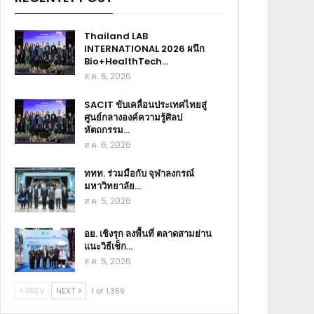
Thailand LAB
INTERNATIONAL 2026 ผนึก
Bio+HealthTech…
ส.ค. 6, 2026
SACIT ขับเคลื่อนประเทศไทยสู่
ศูนย์กลางองค์ความรู้ศิลป
หัตถกรรม…
ส.ค. 6, 2026
ททท. ร่วมมือกับ จุฬาลงกรณ์
มหาวิทยาลัย…
ส.ค. 5, 2026
อย. เชิงรุก ลงพื้นที่ ตลาดสามย่าน
แนะวิธีเช็ก…
ส.ค. 5, 2026
PREV
NEXT
1 of 1,359