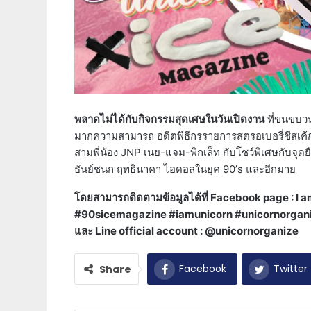
พลาดไม่ได้กับกิจกรรมสุดเศษในวันเปิดงาน
ที่ขนขบวน
มากความสามารถ อดีตพิธีกรรายการสตรอเบอรี่ชีสเค้ก
สามพี่น้อง JNP เนย-แจม-พิกเล็ท กับโชว์พิเศษกับจุดย
ธันย์ชนก ฤทธินาคา ไอดอลในยุค 90’s และอีกมาย
โดยสามารถติดตามข้อมูลได้ที่ Facebook page : I 
#90sicemagazine #iamunicorn #unicornorgan
และ Line official account : @unicornorganize
Facebook
Twitter
Share