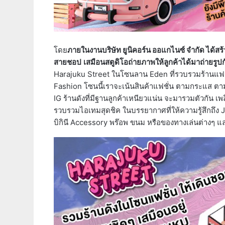
โดย
ภายในงานบริษัท ยูนิคอร์น ออแกไนซ์ จำกัด ได้ส
สายชอป
เสมือนสตูดิโอถ่ายภาพให้ลูกค้าได้มาถ่ายรูป
Harajuku Street ในโซนลาน Eden ที่รวบรวมร้านแฟช
Fashion โซนนี้เราจะเน้นสินค้าแฟชั่น ตามกระแส ตาม
IG ร้านดังที่มีฐานลูกค้าเหนียวแน่น จะมารวมตัวกัน เพ
รวบรวมไอเทมสุดชิค ในบรรยากาศที่ให้ความรู้สึกถึง
บิกินี Accessory พร๊อพ ขนม หรือของทางเล่นต่างๆ และ