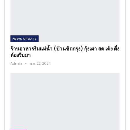
NEWS​ UPDATE
ร้านอาหารริมแม่น้ำ (บ้านชิดกรุง) กุ้งเผา สด เด้ง ดึ๋ง
ต้องรีบมา
Admin
พ.ย. 22, 2024