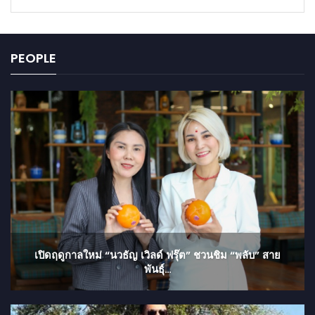
PEOPLE
เปิดฤดูกาลใหม่ “นวธัญ เวิลด์ ฟรุ๊ต” ชวนชิม “พลับ” สาย
พันธุ์…