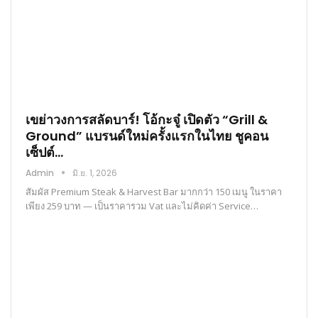
เขย่าวงการสลัดบาร์! โอ้กะจู๋ เปิดตัว “Grill &
Ground” แบรนด์ใหม่ครั้งแรกในไทย ชูคอน
เซ็ปต์…
Admin
มิ.ย. 1, 2026
สัมผัส Premium Steak & Harvest Bar มากกว่า 150 เมนู ในราคา
เพียง 259 บาท — เป็นราคารวม Vat และไม่คิดค่า Service…