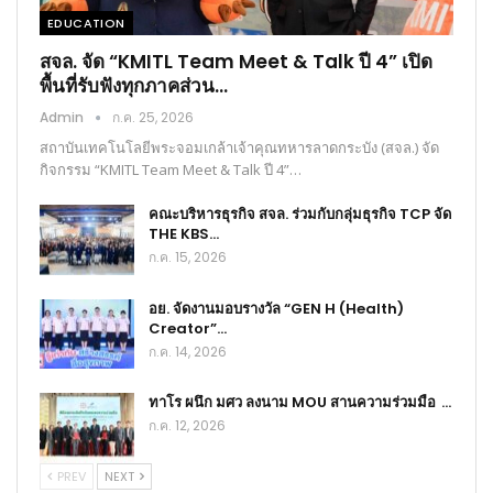
EDUCATION
สจล. จัด “KMITL Team Meet & Talk ปี 4” เปิด
พื้นที่รับฟังทุกภาคส่วน…
Admin
ก.ค. 25, 2026
สถาบันเทคโนโลยีพระจอมเกล้าเจ้าคุณทหารลาดกระบัง (สจล.) จัด
กิจกรรม “KMITL Team Meet & Talk ปี 4”…
คณะบริหารธุรกิจ สจล. ร่วมกับกลุ่มธุรกิจ TCP จัด
THE KBS…
ก.ค. 15, 2026
อย. จัดงานมอบรางวัล “GEN H (Health)
Creator”…
ก.ค. 14, 2026
ทาโร ผนึก มศว ลงนาม MOU สานความร่วมมือ …
ก.ค. 12, 2026
PREV
NEXT