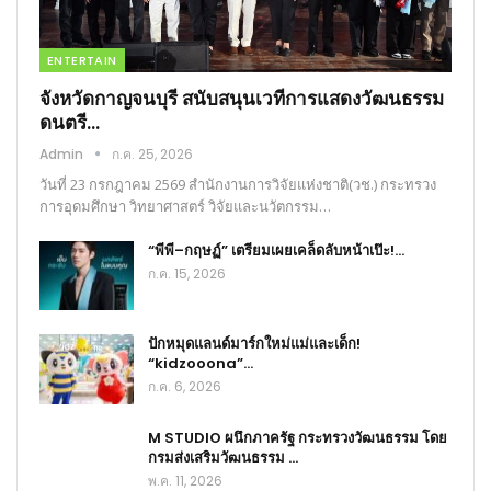
ENTERTAIN
จังหวัดกาญจนบุรี สนับสนุนเวทีการแสดงวัฒนธรรม
ดนตรี…
Admin
ก.ค. 25, 2026
วันที่ 23 กรกฎาคม 2569 สำนักงานการวิจัยแห่งชาติ(วช.) กระทรวง
การอุดมศึกษา วิทยาศาสตร์ วิจัยและนวัตกรรม…
“พีพี–กฤษฏ์” เตรียมเผยเคล็ดลับหน้าเป๊ะ!…
ก.ค. 15, 2026
ปักหมุดแลนด์มาร์กใหม่แม่และเด็ก!
“kidzooona”…
ก.ค. 6, 2026
M STUDIO ผนึกภาครัฐ กระทรวงวัฒนธรรม โดย
กรมส่งเสริมวัฒนธรรม …
พ.ค. 11, 2026