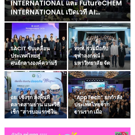
INTERNATIONAL และ FutureCHEM
INTERNATIONAL เปิดเวที AI…
SACIT ขับเคลื่อน
ททท. ร่วมมือกับ
ประเทศไทยสู่
จุฬาลงกรณ์
ศูนย์กลางองค์ความรู้
มหาวิทยาลัย จัด
ศิลปหัตถกรรม เปิดเวที
สัมมนาทางวิชาการ
นานาชาติ SACIT
และการตลาดเชิงรุก…
Symposium 2026…
อย. เชิงรุก ลงพื้นที่
“AppTech” ยกกำลัง
ตลาดสามย่าน แนะวิธี
ประเทศไทยจาก
เช็ก “สารบอแรกซ์ใน
ฐานราก เมื่อ
อาหาร”…
เทคโนโลยีที่เหมาะสม
เป็นกลไกยกระดับทุน
มนุษย์ …