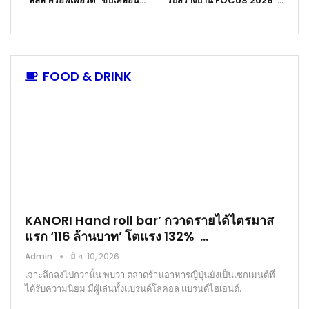
“ลลิล พร็อพเพอร์ตี้” ขับเคลื่อน…
“รับสร้างบ้าน FOCUS 2026”…
FOOD & DRINK
KANORI Hand roll bar’ กวาดรายได้ไตรมาส
แรก ‘116 ล้านบาท’ โตแรง 132% …
Admin
มิ.ย. 10, 2026
เจาะลึกลงไปกว่านั้น พบว่า ตลาดร้านอาหารญี่ปุ่นยังเป็นเซกเมนต์ที่
ได้รับความนิยม มีผู้เล่นทั้งแบรนด์โลคอล แบรนด์ไฮเอนด์…