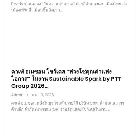
Pearly ร่วมฉลอง “วันความสุขสากล” ปลุกสีสันตลาดชาเมืองไทย ส่ง
“น้องเพิร์ลลี่” เพื่อนซี้พลังบวก…
คาเฟ่ อเมซอน โชว์เคส “ห่วงโซ่คุณค่าแห่ง
โอกาส” ในงาน Sustainable Spark by PTT
Group 2026…
Admin
ม.ค. 19, 2026
คาเฟ่ อเมซอน หนึ่งในธุรกิจหลักภายใต้ บริษัท ปตท. น้ำมันและการ
ค้าปลีก จำกัด (มหาชน) (OR) ร่วมจัดแสดงโชว์เคสในงาน…