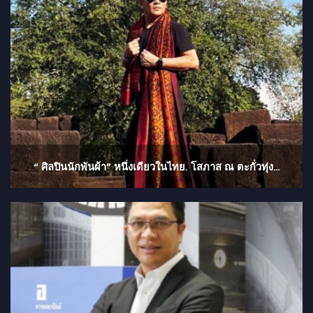
“ ศิลปินนักพันผ้า” หนึ่งเดียวในไทย. โสภาส ณ ตะกั่วทุ่ง…