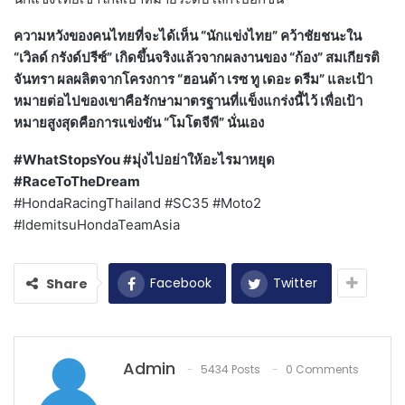
ความหวังของคนไทยที่จะได้เห็น “นักแข่งไทย” คว้าชัยชนะใน
“เวิลด์ กรังด์ปรีซ์” เกิดขึ้นจริงแล้วจากผลงานของ “ก้อง” สมเกียรติ
จันทรา ผลผลิตจากโครงการ “ฮอนด้า เรซ ทู เดอะ ดรีม” และเป้า
หมายต่อไปของเขาคือรักษามาตรฐานที่แข็งแกร่งนี้ไว้ เพื่อเป้า
หมายสูงสุดคือการแข่งขัน “โมโตจีพี” นั่นเอง
#WhatStopsYou #มุ่งไปอย่าให้อะไรมาหยุด
#RaceToTheDream
#HondaRacingThailand #SC35 #Moto2
#IdemitsuHondaTeamAsia
Facebook
Twitter
Share
Admin
5434 Posts
0 Comments