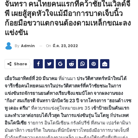
จันทรา คนไทยคนแรกที่คว้าชัยในเวิลด์จี
พี เผยสู้สุดหัวใจแม้มีอาการบาดเจ็บนิ้ว
ก้อยมือขวาแตกจนต้องดามเหล็กขณะลง
แข่งขัน
On
มี.ค. 23, 2022
By
Admin
Share
เมื่อวันอาทิตย์ที่ 20 มีนาคม
ที่ผ่านมา
ประวัติศาสตร์หน้าใหม่ได้
จารึกชื่อคนไทยคนแรกในประวัติศาสตร์ที่คว้าชัยชนะในการ
แข่งขันรถจักรยานยนต์ทางเรียบชิงแชมป์โลก จากผลงานของ
“ก้อง” สมเกียรติ จันทรา นักบิดวัย 23 ปี จากโครงการ
“ฮอนด้า เรซ
ทู เดอะ ดรีม”
ที่ควบรถแข่งคู่ใจหมายเลข 35
เข้าป้ายเป็นคันแรก
และทำเวลาต่อรอบได้เร็วสุด ในการแข่งขันรุ่น โมโตทู
ที่
ประเทศ
อินโดนีเซีย
รายการ อินโดนีเซียน กรังด์ปรีซ์ ที่สนาม เปอร์ตามินา
มันดาลิกา เซอร์กิต ในขณะที่นักบิดชาวไทยยังมีอาการบาดเจ็บที่
นิ้วก้อยมือขวาแตกจนต้องดามเหล็ก และต้องใช้ถุงมือที่ปรับแต่ง