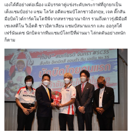
เองได้ดีอย่างต่อเนื่อง แม้บรรดาคู่แข่งระดับพระกาฬที่ถูกยกเป็น
เต็งแชมป์อย่าง แซม โลว์ส อดีตแชมป์โลกชาวอังกฤษ, เจค ดิ๊กสัน
มือบิดไวด์การ์ดโมโตจีพีจากสหราชอาณาจักร รวมถึงดาวรุ่งฝีมือดี
เชเลสติโน วิเอ็ตติ ชาวอิตาเลียน แชมป์สนามแรก และ ออกุสโต้
เฟร์นันเดซ นักบิดจากทีมแชมป์โลกปีที่ผ่านมา ไล่กดดันอย่างหนัก
ก็ตาม