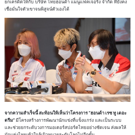
ยกเครดิตให้กับ บริษัท ไทยฮอนด้า แมนูแฟคเจอริ่ง จำกัด ที่ยังคง
เชื่อมั่นใจตัวเขาจนพิสูจน์ตัวเองได้
จากความสำเร็จนี้ สะท้อนให้เห็นว่าโครงการ “ฮอนด้า เรซ ทู เดอะ
ดรีม”
มีโครงสร้างการพัฒนานักแข่งที่แข็งแกร่ง และเป็นระบบ
และช่วยยกระดับวงการมอเตอร์สปอร์ตไทยอย่างชัดเจน ส่งผลให้
นักแข่งไทยเข้าใกล้เป้าหมายระดับโลกไปอีกขั้น