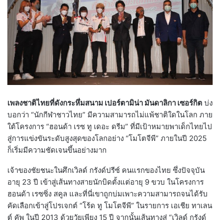
เพลงชาติไทยที่ดังกระหึ่มสนาม เปอร์ตามิน่า มันดาลิกา เซอร์กิต
บ่ง
บอกว่า “นักกีฬาชาวไทย” มีความสามารถไม่แพ้ชาติใดในโลก ภาย
ใต้โครงการ “ฮอนด้า เรซ ทู เดอะ ดรีม” ที่มีเป้าหมายพาเด็กไทยไป
สู่การแข่งขันระดับสูงสุดของโลกอย่าง “โมโตจีพี” ภายในปี 2025
ก็เริ่มมีความชัดเจนขึ้นอย่างมาก
เจ้าของชัยชนะในศึกเวิลด์ กรังด์ปรีซ์ คนแรกของไทย ซึ่งปัจจุบัน
อายุ 23 ปี เข้าสู่เส้นทางสายนักบิดตั้งแต่อายุ 9 ขวบ ในโครงการ
ฮอนด้า เรซซิ่ง สคูล และที่นี่เขาถูกบ่มเพาะความสามารถจนได้รับ
คัดเลือกเข้าสู่โปรเจกต์ “โร้ด ทู โมโตจีพี” ในรายการ เอเชีย ทาเลน
ต์ คัพ ในปี 2013 ด้วยวัยเพียง 15 ปี จากนั้นเส้นทางสู่ “เวิลด์ กรังด์