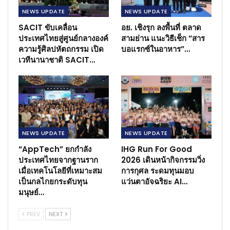
NEWS​ UPDATE
NEWS​ UPDATE
SACIT ขับเคลื่อน
อย. เชิงรุก ลงพื้นที่ ตลาด
ประเทศไทยสู่ศูนย์กลางองค์
สามย่าน แนะวิธีเช็ก “สาร
ความรู้ศิลปหัตถกรรม เปิด
บอแรกซ์ในอาหาร”…
เวทีนานาชาติ SACIT…
NEWS​ UPDATE
NEWS​ UPDATE
“AppTech” ยกกำลัง
IHG Run For Good
ประเทศไทยจากฐานราก
2026 เดินหน้ากิจกรรมวิ่ง
เมื่อเทคโนโลยีที่เหมาะสม
การกุศล ระดมทุนมอบ
เป็นกลไกยกระดับทุน
แว่นตาอัจฉริยะ AI…
มนุษย์…
PREV
NEXT