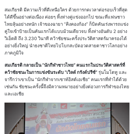
สมเกียรติ มีความเร็วที่ดีเหนือใคร ด้วยการกดเวลาต่อรอบเร็วที่สุด
ได้ดีขึ้นอย่างต่อเนื่อง ค่อยๆ ทิ้งห่างคู่แข่งออกไป ขณะที่แฟนชาว
ไทยลุ้นอย่างหนัก เจ้าของฉายา “คิงคองก้อง” ก็บิดคันเร่งพารถแข่ง
คู่ใจเข้าป้ายเป็นคันแรกได้แบบม้วนเดียวจบ ทิ้งห่างอันดับ 2 อย่าง
วิเอ็ตติ ถึง 3.230 วินาที คว้าชัยชนะครั้งประวัติศาสตร์มาครองได้
อย่างยิ่งใหญ่ นำธงชาติไทยไปโบกสะบัดอวดสายตาชาวโลกอย่าง
ภาคภูมิใจ
สมเกียรติ กลายเป็น “นักกีฬาชาวไทย” คนแรกในประวัติศาสตร์ที่
คว้าชัยชนะในการแข่งขันระดับ “เวิลด์ กรังด์ปรีซ์”
รุ่นโมโตทู และ
จารึกว่าเขาเป็น “นักกีฬาจากเซาท์อิสต์เอเชีย” คนแรกที่ทำได้ด้วย
เช่นกัน ชัยชนะครั้งนี้จึงมีความหมายอย่างยิ่งต่อวงการกีฬาของไทย
และเอเชีย