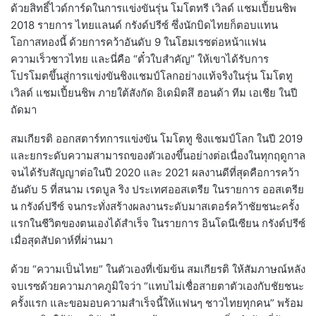
ด้วยสิทธิ์ไวด์การ์ดในการแข่งขันรุ่น โมโตทรี เวิลด์ แชมเปี้ยนชิพ
2018 รายการ ไทยแลนด์ กรังด์ปรีซ์ ซึ่งนักบิดไทยก็ตอบแทน
โอกาสทองนี้ ด้วยการคว้าอันดับ 9 ในโฮมเรซต่อหน้าแฟน
ความเร็วชาวไทย และนี่คือ “ตั๋วใบสำคัญ” ให้เขาได้รับการ
โปรโมตขึ้นสู่การแข่งขันชิงแชมป์โลกอย่างแท้จริงในรุ่น โมโตทู
เวิลด์ แชมเปี้ยนชิพ ภายใต้สังกัด อิเดมิตสึ ฮอนด้า ทีม เอเชีย ในปี
ถัดมา
สมเกียรติ ออกสตาร์ทการแข่งขัน โมโตทู ชิงแชมป์โลก ในปี 2019
และยกระดับความสามารถของตัวเองขึ้นอย่างต่อเนื่องในทุกฤดูกาล
จนได้รับสัญญาต่อในปี 2020 และ 2021 ผลงานดีที่สุดคือการคว้า
อันดับ 5 ที่สนาม เรดบูล ริง ประเทศออสเตรีย ในรายการ ออสเตรีย
น กรังด์ปรีซ์ จนกระทั่งสร้างผลงานระดับมาสเตอร์คว้าชัยชนะครั้ง
แรกในชีวิตของตนเองได้สำเร็จ ในรายการ อินโดนีเซียน กรังด์ปรีซ์
เมื่อสุดสัปดาห์ที่ผ่านมา
ด้วย “ความเป็นไทย” ในตัวเองที่เข้มข้น สมเกียรติ ให้สัมภาษณ์หลัง
จบเรซด้วยความภาคภูมิใจว่า “แทบไม่เชื่อสายตาตัวเองกับชัยชนะ
ครั้งแรก และขอมอบความสำเร็จนี้ให้แฟนๆ ชาวไทยทุกคน” พร้อม