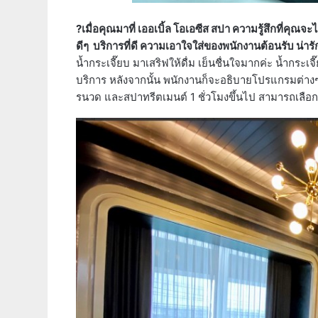
?เมื่อคุณมาที่ เออเบิ้ล โอเอซีส สปา ความรู้สึกที่คุณจ
ดีๆ บริการที่ดี ความเอาใจใส่ของพนักงานต้อนรับ น่าร
น้ำกระเจี๊ยบ มาเสริฟให้ดื่ม เย็นชื่นใจมากค่ะ น้ำกระเ
บริการ หลังจากนั้น พนักงานก็จะอธิบายโปรแกรมต่างๆ ใ
รนวด และสปาทรีตเมนต์ 1 ชั่วโมงขึ้นไป สามารถเลือก