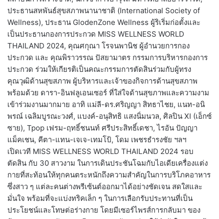
ประธานสหพันธ์สุขสภาพนานาชาติ (International Society of
Wellness), ประธาน GlodenZone Wellness ผู้ริเริ่มก่อตั้งและ
เป็นประธานกองการประกวด MISS WELLNESS WORLD
THAILAND 2024, คุณศกุณา โรจนพานิช ผู้อำนวยการกอง
ประกวด และ คุณพิราวรรณ ปัสยามาตร กรรมการบริหารกองการ
ประกวด ร่วมให้เกียรติเป็นคณะกรรมการตัดสินร่วมกับผู้ทรง
คุณวุฒิด้านสุขสภาพ ผู้บริหารและเจ้าของกิจการด้านสุขสภาพ
พร้อมด้วย ดารา-อินฟลูเอนเซอร์ ที่ใส่ใจด้านสุขภาพและความงาม
เข้าร่วมงานมากมาย อาทิ แม่ลี-ดร.ศริญญา สิทธาไชย, แนท-อนิ
พรณ์ เฉลิมบูรณะวงศ์, แบงค์-อนุสิทธิ แสงนิ่มนวล, ศิลปิน XI (เอ็กซ์
ซาย), Tpop เฟรม-ฤทธิ์ชนนท์ ศรีประสิทธิ์เดชา, ไรอัน ปัญญา
แม็คเชน, คีตา-แทน-เจเจ-เทมโป้, โดม เพชรธำรงชัย ฯลฯ
เปิดเวที MISS WELLNESS WORLD THAILAND 2024 รอบ
ตัดสิน กับ 30 สาวงาม ในการเดินประชันโฉมกับไอเดียเครื่องแต่ง
กายที่สะท้อนให้ทุกคนตระหนักถึงความสำคัญในการบริโภคอาหาร
ซึ่งสาว ๆ แต่ละคนต่างพรีเซ้นต์ออกมาได้อย่างชัดเจน สดใสและ
มั่นใจ พร้อมที่จะแบ่งทริคเล็ก ๆ ในการเลือกรับประทานที่เป็น
ประโยชน์และโทษต่อร่างกาย โดยมีเซอร์ไพรส์การกลับมา ของ