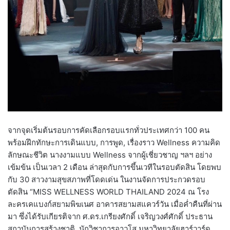
จากจุดเริ่มต้นรอบการคัดเลือกรอบแรกทั่วประเทศกว่า 100 คน
พร้อมฝึกทักษะการเดินแบบ, การพูด, เรื่องราว Wellness ความคิด
ลักษณะชีวิต นางงามแบบ Wellness จากผู้เชี่ยวชาญ ฯลฯ อย่าง
เข้มข้น เป็นเวลา 2 เดือน ล่าสุดกับการขึ้นเวทีในรอบตัดสิน โดยพบ
กับ 30 สาวงามสุขสภาพที่โดดเด่น ในงานจัดการประกวดรอบ
ตัดสิน “MISS WELLNESS WORLD THAILAND 2024 ณ โรง
ละครเคแบงก์สยามพิฆเนศ อาคารสยามสแควร์วัน เมื่อค่ำคืนที่ผ่าน
มา ซึ่งได้รับเกียรติจาก ศ.ดร.เกรียงศักดิ์ เจริญวงศ์ศักดิ์ ประธาน
สถาบันการสร้างชาติ, นักวิชาการอาวุโส มหาวิทยาลัยฮาร์วาร์ด,