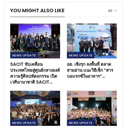
YOU MIGHT ALSO LIKE
All
NEWS​ UPDATE
NEWS​ UPDATE
SACIT ขับเคลื่อน
อย. เชิงรุก ลงพื้นที่ ตลาด
ประเทศไทยสู่ศูนย์กลางองค์
สามย่าน แนะวิธีเช็ก “สาร
ความรู้ศิลปหัตถกรรม เปิด
บอแรกซ์ในอาหาร”…
เวทีนานาชาติ SACIT…
NEWS​ UPDATE
NEWS​ UPDATE