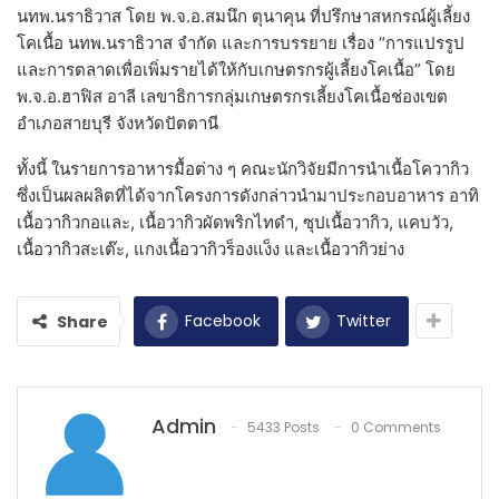
นทพ.นราธิวาส โดย พ.จ.อ.สมนึก ตุนาคุน ที่ปรึกษาสหกรณ์ผู้เลี้ยง
โคเนื้อ นทพ.นราธิวาส จำกัด และการบรรยาย เรื่อง “การแปรรูป
และการตลาดเพื่อเพิ่มรายได้ให้กับเกษตรกรผู้เลี้ยงโคเนื้อ” โดย
พ.จ.อ.ฮาฟิส อาลี เลขาธิการกลุ่มเกษตรกรเลี้ยงโคเนื้อช่องเขต
อำเภอสายบุรี จังหวัดปัตตานี
ทั้งนี้ ในรายการอาหารมื้อต่าง ๆ คณะนักวิจัยมีการนำเนื้อโควากิว
ซึ่งเป็นผลผลิตที่ได้จากโครงการดังกล่าวนำมาประกอบอาหาร อาทิ
เนื้อวากิวกอและ, เนื้อวากิวผัดพริกไทดำ, ซุปเนื้อวากิว, แคบวัว,
เนื้อวากิวสะเต๊ะ, แกงเนื้อวากิวร็องแง็ง และเนื้อวากิวย่าง
Facebook
Twitter
Share
Admin
5433 Posts
0 Comments