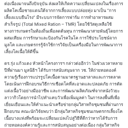
ต่อเนื่องมาจนถึงปัจจุบัน ส่งผลให้เกิดความเปลี่ยนแปลงในเรื่องการ
ผลิตโคเนื้อชายแดนใต้จากการเลี้ยงแบบปล่อยทุ่ง มาเป็น “การ
เลี้ยงแบบยืนโรง” มีระบบการจัดการฟาร์ม การทำอาหารผสม
สำเร็จรูป (Total Mixed Ration – TMR) โดยใช้วัสดุเหลือใช้
ทางการเกษตรในท้องถิ่นเพื่อลดต้นทุน การพัฒนาสายพันธุ์โดยการ
ผสมเทียม การรักษาและป้องกันโรคในโค การใช้ประโยชน์จาก
มูลโค และเกษตรกรรู้จักใช้การวิจัยเป็นเครื่องมือในการพัฒนาการ
เลี้ยงโคเนื้อให้ดีขึ้น
ดร.รุ่ง แก้วแดง หัวหน้าโครงการฯ กล่าวต่ออีกว่า ในช่วงเวลาหลาย
ปีที่ผ่านมา มูลนิธิฯ ได้รับการสนับสนุนจาก วช. ให้ถ่ายทอดองค์
ความรู้เรื่องการแปรรูปโคเนื้อตามมาตรฐานฮาลาลและการตลาด
โดยเน้นการฝึกอบรมวิธีการเชือดโคที่สะอาดและปลอดภัย การตัด
แต่งเนื้อวัวอย่างมืออาชีพ และการพัฒนาผลิตภัณฑ์จากหนังวัวยะ
ลาวากิวโดยการนำไปทำแคบวัวเพื่อเพิ่มมูลค่า ในการลงพื้นที่เพื่อ
เยี่ยมเยือนและให้คำแนะนำเครือข่ายกลุ่มวิสาหกิจชุมชนที่ผ่านการ
ฝึกอบรม คณะนักวิจัยพบว่า มีกลุ่มวิสาหกิจชุมชนเกษตรกรเลี้ยงโค
เนื้อบางแห่งที่พร้อมจะเปลี่ยนแปลงไปสู่วิธีที่ดีกว่าหากได้รับการ
ถ่ายทอดองค์ความรู้และการสนับสนุนอย่างต่อเนื่อง กลุ่มวิสาหกิจ