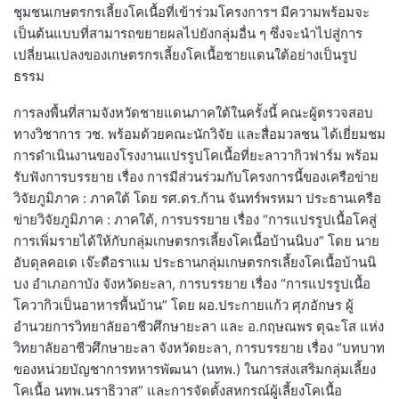
ชุมชนเกษตรกรเลี้ยงโคเนื้อที่เข้าร่วมโครงการฯ มีความพร้อมจะ
เป็นต้นแบบที่สามารถขยายผลไปยังกลุ่มอื่น ๆ ซึ่งจะนำไปสู่การ
เปลี่ยนแปลงของเกษตรกรเลี้ยงโคเนื้อชายแดนใต้อย่างเป็นรูป
ธรรม
การลงพื้นที่สามจังหวัดชายแดนภาคใต้ในครั้งนี้ คณะผู้ตรวจสอบ
ทางวิชาการ วช. พร้อมด้วยคณะนักวิจัย และสื่อมวลชน ได้เยี่ยมชม
การดำเนินงานของโรงงานแปรรูปโคเนื้อที่ยะลาวากิวฟาร์ม พร้อม
รับฟังการบรรยาย เรื่อง การมีส่วนร่วมกับโครงการนี้ของเครือข่าย
วิจัยภูมิภาค : ภาคใต้ โดย รศ.ดร.ก้าน จันทร์พรหมา ประธานเครือ
ข่ายวิจัยภูมิภาค : ภาคใต้, การบรรยาย เรื่อง “การแปรรูปเนื้อโคสู่
การเพิ่มรายได้ให้กับกลุ่มเกษตรกรเลี้ยงโคเนื้อบ้านนิบง” โดย นาย
อับดุลคอเด เจ๊ะดือราแม ประธานกลุ่มเกษตรกรเลี้ยงโคเนื้อบ้านนิ
บง อำเภอกาบัง จังหวัดยะลา, การบรรยาย เรื่อง “การแปรรูปเนื้อ
โควากิวเป็นอาหารพื้นบ้าน” โดย ผอ.ประกายแก้ว ศุภอักษร ผู้
อำนวยการวิทยาลัยอาชีวศึกษายะลา และ อ.กฤษณพร ตุฉะโส แห่ง
วิทยาลัยอาชีวศึกษายะลา จังหวัดยะลา, การบรรยาย เรื่อง “บทบาท
ของหน่วยบัญชาการทหารพัฒนา (นทพ.) ในการส่งเสริมกลุ่มเลี้ยง
โคเนื้อ นทพ.นราธิวาส” และการจัดตั้งสหกรณ์ผู้เลี้ยงโคเนื้อ