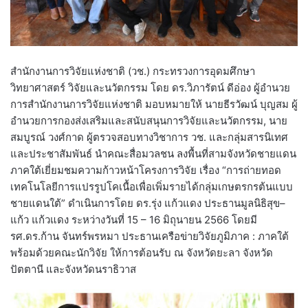
สำนักงานการวิจัยแห่งชาติ (วช.) กระทรวงการอุดมศึกษา
วิทยาศาสตร์ วิจัยและนวัตกรรม โดย ดร.วิภารัตน์ ดีอ่อง ผู้อำนวย
การสำนักงานการวิจัยแห่งชาติ มอบหมายให้ นายธีรวัฒน์ บุญสม ผู้
อำนวยการกองส่งเสริมและสนับสนุนการวิจัยและนวัตกรรม, นาย
สมบูรณ์ วงศ์กาด ผู้ตรวจสอบทางวิชาการ วช. และกลุ่มสารนิเทศ
และประชาสัมพันธ์ นำคณะสื่อมวลชน ลงพื้นที่สามจังหวัดชายแดน
ภาคใต้เยี่ยมชมความก้าวหน้าโครงการวิจัย เรื่อง “การถ่ายทอด
เทคโนโลยีการแปรรูปโคเนื้อเพื่อเพิ่มรายได้กลุ่มเกษตรกรต้นแบบ
ชายแดนใต้” ดำเนินการโดย ดร.รุ่ง แก้วแดง ประธานมูลนิธิสุข–
แก้ว แก้วแดง ระหว่างวันที่ 15 – 16 มิถุนายน 2566 โดยมี
รศ.ดร.ก้าน จันทร์พรหมา ประธานเครือข่ายวิจัยภูมิภาค : ภาคใต้
พร้อมด้วยคณะนักวิจัย ให้การต้อนรับ ณ จังหวัดยะลา จังหวัด
ปัตตานี และจังหวัดนราธิวาส