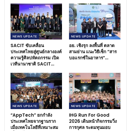
NEWS​ UPDATE
NEWS​ UPDATE
SACIT ขับเคลื่อน
อย. เชิงรุก ลงพื้นที่ ตลาด
ประเทศไทยสู่ศูนย์กลางองค์
สามย่าน แนะวิธีเช็ก “สาร
ความรู้ศิลปหัตถกรรม เปิด
บอแรกซ์ในอาหาร”…
เวทีนานาชาติ SACIT…
NEWS​ UPDATE
NEWS​ UPDATE
“AppTech” ยกกำลัง
IHG Run For Good
ประเทศไทยจากฐานราก
2026 เดินหน้ากิจกรรมวิ่ง
เมื่อเทคโนโลยีที่เหมาะสม
การกุศล ระดมทุนมอบ