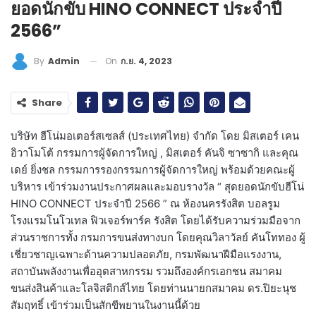
ยอดนักขับ HINO CONNECT ประจำปี
2566”
On
ก.ย. 4, 2023
By
Admin
Share
บริษัท ฮีโน่มอเตอร์สเซลส์ (ประเทศไทย) จำกัด โดย มิสเตอร์ เคน
อิวาโมโต้ กรรมการผู้จัดการใหญ่ , มิสเตอร์ คันจิ ซาซากิ และคุณ
เดย์ ยิ่งชล กรรมการรองกรรมการผู้จัดการใหญ่ พร้อมด้วยคณะผู้
บริหาร เข้าร่วมงานประกาศผลและมอบรางวัล “ สุดยอดนักขับฮีโน่
HINO CONNECT ประจำปี 2566 ” ณ ห้องนครรังสิต บอลรูม
โรงแรมโนโวเทล ฟิวเจอร์พาร์ค รังสิต โดยได้รับความร่วมมือจาก
ส่วนราชการทั้ง กรมการขนส่งทางบก โดยคุณวิลาวัลย์ คันโททอง ผู้
เชี่ยวชาญเฉพาะด้านความปลอดภัย, กรมพัฒนาฝีมือแรงงาน,
สถาบันพลังงานเพื่ออุตสาหกรรม รวมถึงองค์กรเอกชน สมาคม
ขนส่งสินค้าและโลจิสติกส์ไทย โดยท่านนายกสมาคม ดร.ปิยะนุช
สัมฤทธิ์ เข้าร่วมเป็นสักขีพยานในงานนี้ด้วย