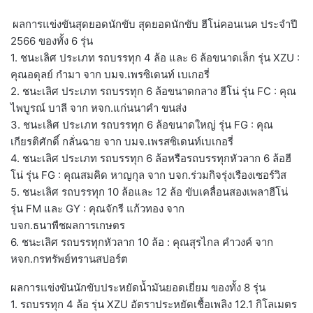
ผลการแข่งขันสุดยอดนักขับ สุดยอดนักขับ ฮีโน่คอนเนค ประจำปี
2566 ของทั้ง 6 รุ่น
1. ชนะเลิศ ประเภท รถบรรทุก 4 ล้อ และ 6 ล้อขนาดเล็ก รุ่น XZU :
คุณอดุลย์ กำมา จาก บมจ.เพรซิเดนท์ เบเกอรี่
2. ชนะเลิศ ประเภท รถบรรทุก 6 ล้อขนาดกลาง ฮีโน่ รุ่น FC : คุณ
ไพบูรณ์ บาลี จาก หจก.แก่นนาคำ ขนส่ง
3. ชนะเลิศ ประเภท รถบรรทุก 6 ล้อขนาดใหญ่ รุ่น FG : คุณ
เกียรติศักดิ์ กลั่นฉาย จาก บมจ.เพรสซิเดนท์เบเกอรี่
4. ชนะเลิศ ประเภท รถบรรทุก 6 ล้อหรือรถบรรทุกหัวลาก 6 ล้อฮี
โน่ รุ่น FG : คุณสมคิด หาญกุล จาก บจก.ร่วมกิจรุ่งเรืองเซอร์วิส
5. ชนะเลิศ รถบรรทุก 10 ล้อและ 12 ล้อ ขับเคลื่อนสองเพลาฮีโน่
รุ่น FM และ GY : คุณจักรี แก้วทอง จาก
บจก.ธนาพืชผลการเกษตร
6. ชนะเลิศ รถบรรทุกหัวลาก 10 ล้อ : คุณสุรไกล คำวงค์ จาก
หจก.กรทรัพย์ทรานสปอร์ต
ผลการแข่งขันนักขับประหยัดน้ำมันยอดเยี่ยม ของทั้ง 8 รุ่น
1. รถบรรทุก 4 ล้อ รุ่น XZU อัตราประหยัดเชื้อเพลิง 12.1 กิโลเมตร