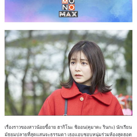
เรื่องราวของสาวน้อยขี้อาย ฮากิโนะ ชิออน(คุมาดะ รินกะ) นักเรียน
มัธยมปลายที่สุดแสนจะธรรมดา เธอแอบชอบหนุ่มร่วมห้องสุดฮอต