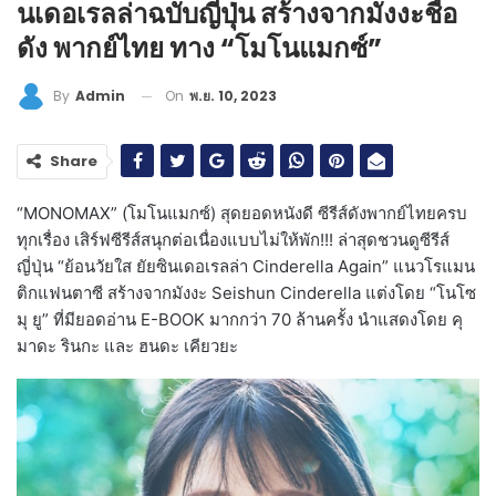
นเดอเรลล่าฉบับญี่ปุ่น สร้างจากมังงะชื่อ
ดัง พากย์ไทย ทาง “โมโนแมกซ์”
On
พ.ย. 10, 2023
By
Admin
Share
“MONOMAX” (โมโนแมกซ์) สุดยอดหนังดี ซีรีส์ดังพากย์ไทยครบ
ทุกเรื่อง เสิร์ฟซีรีส์สนุกต่อเนื่องแบบไม่ให้พัก!!! ล่าสุดชวนดูซีรีส์
ญี่ปุ่น “ย้อนวัยใส ยัยซินเดอเรลล่า Cinderella Again” แนวโรแมน
ติกแฟนตาซี สร้างจากมังงะ Seishun Cinderella แต่งโดย “โนโซ
มุ ยู” ที่มียอดอ่าน E-BOOK มากกว่า 70 ล้านครั้ง นำแสดงโดย คุ
มาดะ รินกะ และ ฮนดะ เคียวยะ