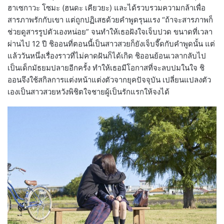
ฮาเซกาวะ โซมะ (ฮนดะ เคียวยะ) และได้รวบรวมความกล้าเพื่อ
สารภาพรักกับเขา แต่ถูกปฏิเสธด้วยคำพูดรุนแรง “ถ้าจะสารภาพก็
ช่วยดูสารรูปตัวเองหน่อย” จนทำให้เธอฝังใจเจ็บปวด ขนาดที่เวลา
ผ่านไป 12 ปี ชิออนที่ตอนนี้เป็นสาวสวยก็ยังเจ็บจี๊ดกับคำพูดนั้น แต่
แล้ววันหนึ่งเรื่องราวที่ไม่คาดฝันก็ได้เกิด ชิออนย้อนเวลากลับไป
เป็นเด็กมัธยมปลายอีกครั้ง ทำให้เธอมีโอกาสที่จะลบปมในใจ ชิ
ออนจึงใช้สกิลการแต่งหน้าแต่งตัวจากยุคปัจจุบัน เปลี่ยนแปลงตัว
เองเป็นสาวสวยหวังพิชิตใจชายผู้เป็นรักแรกให้จงได้