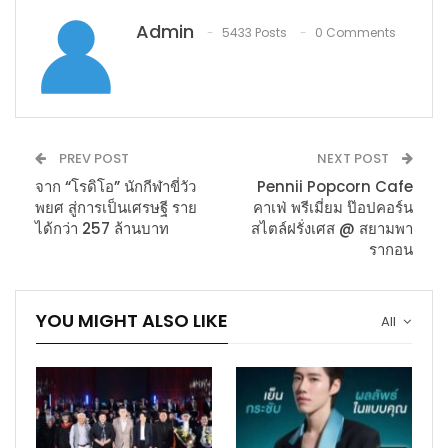
Admin
5433 Posts
0 Comments
PREV POST
NEXT POST
จาก “โรดิโอ” นักกีฬาขี่วัว
Pennii Popcorn Cafe
พยศ สู่การเป็นเศรษฐี ราย
คาเฟ่ พรีเมี่ยม ป๊อปคอร์น
ได้กว่า 257 ล้านบาท
สไตล์ฝรั่งเศส @ สยามพา
รากอน
YOU MIGHT ALSO LIKE
All