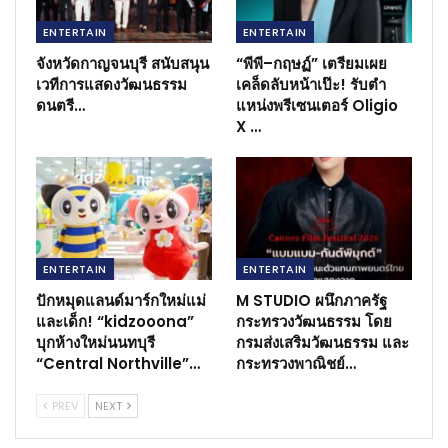
ENTERTAIN
ENTERTAIN
จังหวัดกาญจนบุรี สนับสนุน
“พีพี–กฤษฏ์” เตรียมเผย
เวทีการแสดงวัฒนธรรม
เคล็ดลับหน้าเป๊ะ! รับตำ
ดนตรี…
แหน่งพรีเซนเตอร์ Oligio
X …
ENTERTAIN
ENTERTAIN
ปักหมุดแลนด์มาร์กใหม่แม่
M STUDIO ผนึกภาครัฐ
และเด็ก! “kidzooona”
กระทรวงวัฒนธรรม โดย
บุกห้างใหม่นนทบุรี
กรมส่งเสริมวัฒนธรรม และ
“Central Northville”…
กระทรวงพาณิชย์…
PREV
NEXT