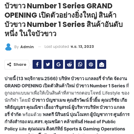
บัวขาว Number 1 Series GRAND
OPENING เปิดตัวอย่างยิ่งใหญ่ สินค้า
บัวขาว Number 1 Series สินค้าอันดับ
หนึ่ง ในใจบัวขาว
Last updated
พ.ย. 13, 2023
By
Admin
Share
บ่ายนี้ (13 พฤจิกายน 2566) บริษัท บัวขาว แกลลอรี่ จำกัด จัดงาน
GRAND OPENING เปิดตัวสินค้าใหม่ บัวขาว Number 1 Series
ที่
ถูกออกแบบมาเพื่อให้เป็นสินค้าที่สามารถตอบโจทย์ Lifestyle ของ
นักกีฬา โดยมี
บัวขาว บัญชาเมฆ คุณธีรวัฒน์ ยิ้วยิ้ม คุณปรีชัย เกีย
รติธัญญธร คุณณิชา เอื้ออารีนุสรณ์ ผู้บริหารบริษัท บัวขาว แกลล
อรี่ จำกัด
พร้อมด้วย
พลตรี นิรินธน์ ปุณโณทก ผู้บัญชาการ ศูนย์การ
กำลังสำรอง ผบ.ศสร. คุณชนิดา คล้ายพันธ์ Head of Public
Policy และ คุณณมน ติงศภัทิย์ Sports & Gaming Operations