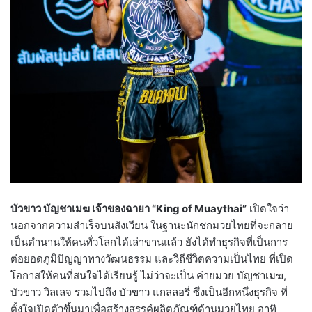
บัวขาว บัญชาเมฆ เจ้าของฉายา “King of Muaythai”
เปิดใจว่า
นอกจากความสำเร็จบนสังเวียน ในฐานะนักชกมวยไทยที่จะกลาย
เป็นตำนานให้คนทั่วโลกได้เล่าขานแล้ว ยังได้ทำธุรกิจที่เป็นการ
ต่อยอดภูมิปัญญาทางวัฒนธรรม และวิถีชีวิตความเป็นไทย ที่เปิด
โอกาสให้คนที่สนใจได้เรียนรู้ ไม่ว่าจะเป็น ค่ายมวย บัญชาเมฆ,
บัวขาว วิลเลจ รวมไปถึง บัวขาว แกลลอรี่ ซึ่งเป็นอีกหนึ่งธุรกิจ ที่
ตั้งใจเปิดตัวขึ้นมาเพื่อสร้างสรรค์ผลิตภัณฑ์ด้านมวยไทย อาทิ