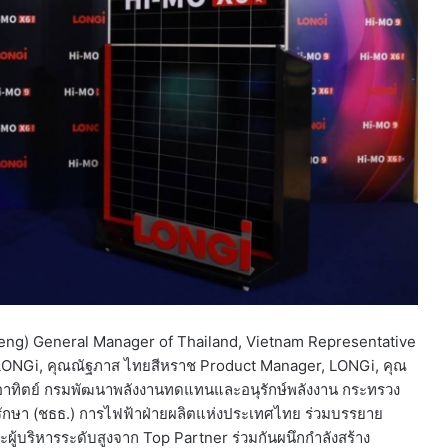
Meng) General Manager of Thailand, Vietnam Representative
r, LONGi, คุณณัฐภาส ไทยสีหราช Product Manager, LONGi, คุณ
สงอาทิตย์ กรมพัฒนาพลังงานทดแทนและอนุรักษ์พลังงาน กระทรวง
ำรุงรักษา (ชธธ.) การไฟฟ้าฝ่ายผลิตแห่งประเทศไทย ร่วมบรรยาย
้บริหารระดับสูงจาก Top Partner ร่วมกันผนึกกำลังสร้าง