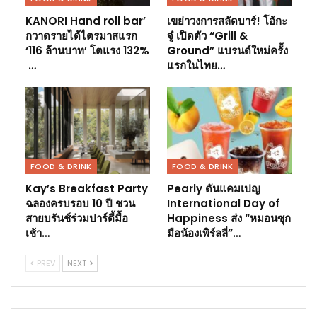
KANORI Hand roll bar’
เขย่าวงการสลัดบาร์! โอ้กะ
กวาดรายได้ไตรมาสแรก
จู๋ เปิดตัว “Grill &
‘116 ล้านบาท’ โตแรง 132%
Ground” แบรนด์ใหม่ครั้ง
…
แรกในไทย…
FOOD & DRINK
FOOD & DRINK
Kay’s Breakfast Party
Pearly ดันแคมเปญ
ฉลองครบรอบ 10 ปี ชวน
International Day of
สายบรันช์ร่วมปาร์ตี้มื้อ
Happiness ส่ง “หมอนซุก
เช้า…
มือน้องเพิร์ลลี่”…
PREV
NEXT