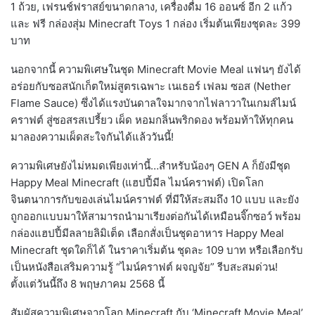
1 ถ้วย, เฟรนช์ฟราสย์ขนาดกลาง, เครื่องดื่ม 16 ออนซ์ อีก 2 แก้ว
และ ฟรี กล่องสุ่ม Minecraft Toys 1 กล่อง เริ่มต้นเพียงชุดละ 399
บาท
นอกจากนี้ ความพิเศษในชุด Minecraft Movie Meal แฟนๆ ยังได้
อร่อยกับซอสนักเก็ตใหม่สูตรเฉพาะ เนเธอร์ เฟลม ซอส (Nether
Flame Sauce) ซึ่งได้แรงบันดาลใจมากจากไฟลาวาในเกมส์ไมน์
คราฟต์ สู่ซอสรสเปรี้ยว เผ็ด หอมกลิ่นพริกดอง พร้อมท้าให้ทุกคน
มาลองความเผ็ดสะใจกันได้แล้ววันนี้!
ความพิเศษยังไม่หมดเพียงเท่านี้…สำหรับน้องๆ GEN A ก็ยังมีชุด
Happy Meal Minecraft (แฮปปี้มีล ไมน์คราฟต์) เปิดโลก
จินตนาการกับของเล่นไมน์คราฟต์ ที่มีให้สะสมถึง 10 แบบ และยัง
ถูกออกแบบมาให้สามารถนำมาเรียงต่อกันได้เหมือนจิ๊กซอว์ พร้อม
กล่องแฮปปี้มีลลายลิมิเต็ด เลือกสั่งเป็นชุดอาหาร Happy Meal
Minecraft ชุดใดก็ได้ ในราคาเริ่มต้น ชุดละ 109 บาท หรือเลือกรับ
เป็นหนังสือเสริมความรู้ “ไมน์คราฟต์ ผจญจัย” รีบสะสมด่วน!
ตั้งแต่วันนี้ถึง 8 พฤษภาคม 2568 นี้
สัมผัสความพิเศษจากโลก Minecraft กับ ‘Minecraft Movie Meal’