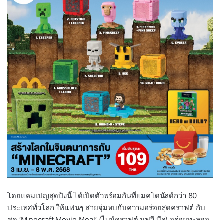
โดยแคมเปญสุดปังนี้ ได้เปิดตัวพร้อมกันที่แมคโดนัลด์กว่า 80
ประเทศทั่วโลก ให้แฟนๆ สายจุ่มพบกับความอร่อยสุดคราฟต์ กับ
ชุด ‘Minecraft Movie Meal’ (ไมน์คราฟต์ มูฟวี มีล) อร่อยทะลุจอ