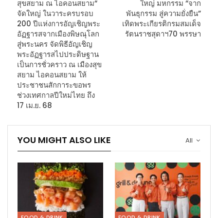
สุขสยาม ณ ไอคอนสยาม“
ใหญ่ มหกรรม “จาก
จัดใหญ่ ในวาระครบรอบ
พันธุกรรม สู่ความยั่งยืน”
200 ปีแห่งการอัญเชิญพระ
เทิดพระเกียรติกรมสมเด็จ
อัฏฐารสจากเมืองพิษณุโลก
รัตนราชสุดาฯ70 พรรษา
สู่พระนคร จัดพิธีอัญเชิญ
พระอัฏฐารสไปประดิษฐาน
เป็นการชั่วคราว ณ เมืองสุข
สยาม ไอคอนสยาม ให้
ประชาชนสักการะขอพร
ช่วงเทศกาลปีใหม่ไทย ถึง
17 เม.ย. 68
YOU MIGHT ALSO LIKE
All
FOOD & DRINK
FOOD & DRINK