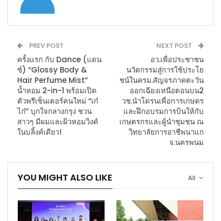
PREV POST
NEXT POST
ครั้งแรก กับ Dance (แดน
อว.เพื่อประชาชน
ซ์) “Glossy Body &
นวัตกรรมสู่การใช้ประโย
Hair Perfume Mist”
ชน์ในครม.สัญจรภาคตะวัน
น้ำหอม 2-in-1 พร้อมเปิด
ออกเฉียงเหนือตอนบน2
ตัวพรีเซ็นเตอร์คนใหม่ “เก๋
วช.นำโดรนเพื่อการเกษตร
ไก๋” บุกใจกลางกรุง ชวน
และฝึกอบรมการบินให้กับ
สาวๆ มีผมและผิวหอมวิงค์
เกษตรกรและผู้นำชุมชน ณ
ในบลิ้งค์เดียว!
วิทยาลัยการอาชีพนาแก
จ.นครพนม
YOU MIGHT ALSO LIKE
All