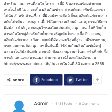
สำหรับภาคเอกชนที่สนใจ โครงการนี้มี 8 ผลงานพร้อมถ่ายทอด
เทคโนโลยี ไม่ว่าจะเป็น ผลิตภัณฑ์จากสารสกัดทองพันชั่งและซา
โปนิน สำหรับต้านเชื้อราที่ผิวหนังของสัตว์เลี้ยง, ผลิตภัณฑ์จากสาร
สกัดโปรตีนจากรกสุกร เพื่อใช้ในการลดเลือนฝ้าแดด, กรรมวิธีการ
พิมพ์สารสำคัญจากสมุนไพรลงในแผ่นแปะ, อนุภาคนาโนที่กักเก็บ
สารสกัดใบขลู่สำหรับยับยั้งการเจริญเติบโตของเชื้อ P. acnes,
ผลิตภัณฑ์จากสารอัลคาลอยด์ที่มีความบริสุทธิ์สูงจากพืชกระท่อม,
กระบวนการผลิตอนุภาคขมิ้นชันเพื่อใช้ร่วมกับผลิตภัณฑ์เม็ดฟู่
และนาโนอิมัลชันสกัดจากเหง้าขิงและอนุภานาโนทองคำเพื่อยับยั้ง
การอักเสบและสมานแผล สามารถดาวน์โหลดใบสมัครผ่าน
https://www.nanotec.or.th/th/ ภายในวันที่ 30 เมษายน 2568
Facebook
Twitter
Share
Admin
5434 Posts
0 Comments