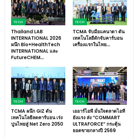
TECH
TECH
Thailand LAB
TCMA จับมือแคนาดา ดัน
INTERNATIONAL 2026
เทคโนโลยีดักจับคาร์บอน
ผนึก Bio+HealthTech
เครื่องแรกในไทย…
INTERNATIONAL และ
FutureCHEM…
TECH
TECH
TCMA ผนึก GIZ ดัน
เออาร์ไอพี มั่นใจตลาดไอที
เทคโนโลยีลดคาร์บอน เร่ง
ยังแรง ส่ง “COMMART
ปูนไทยสู่ Net Zero 2050
ULTRAFORCE” กระตุ้น
ยอดขายกลางปี 2569