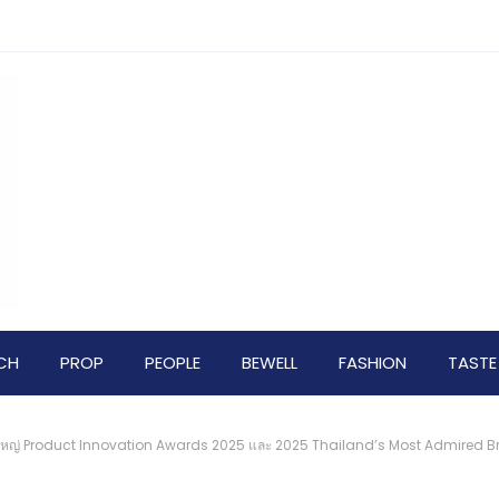
CH
PROP
PEOPLE
BEWELL
FASHION
TASTE
ลใหญ่ Product Innovation Awards 2025 และ 2025 Thailand’s Most Admired Brand