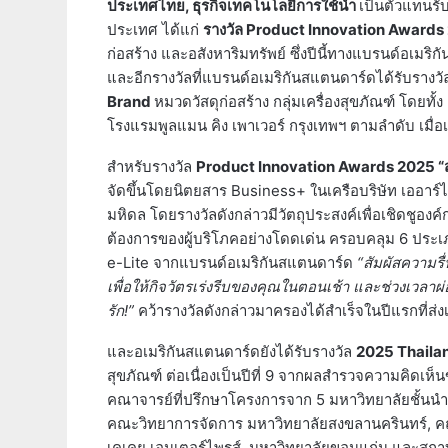
ประเทศไทย, ธุรกิจเทคโนโลยีการใช้น้ำ
เป็นตัวแทนรับ
ประเทศ ได้แก่
รางวัล
Product Innovation Awards
ก่อสร้าง และอสังหาริมทรัพย์ ซึ่งปีนี้ทางแบรนด์อเมร
และอีกรางวัลที่แบรนด์อเมริกันสแตนดาร์ดได้รับรางวัลต่
Brand
หมวดวัสดุก่อสร้าง กลุ่มเครื่องสุขภัณฑ์ โดยทั
โรงแรมพูลแมน คิง เพาเวอร์ กรุงเทพฯ ตามลำดับ เมื่อเร็
สำหรับรางวัล
Product Innovation Awards 2025 “ส
จัดขึ้นโดยนิตยสาร Business+ ในเครือบริษัท เออาร์ไ
มหิดล โดยรางวัลดังกล่าวมีวัตถุประสงค์เพื่อเชิดชูอ
ต้องการของผู้บริโภคอย่างโดดเด่น ครอบคลุม 6 ประเภทสิ
e-Lite จากแบรนด์อเมริกันสแตนดาร์ด
“สัมผัสความรื
เพื่อให้กิจวัตรเร่งรีบของคุณในตอนเช้า และช่วงเวล
รัก!”
คว้ารางวัลดังกล่าวมาครองได้สำเร็จในปีแรกที่ส่
และอเมริกันสแตนดาร์ดยังได้รับรางวัล
2025 Thaila
สุขภัณฑ์ ต่อเนื่องเป็นปีที่ 9 จากผลสำรวจความคิดเห็
คณาจารย์ที่ปรึกษาโครงการจาก 5 มหาวิทยาลัยชั้นนำ
คณะวิทยาการจัดการ มหาวิทยาลัยสงขลานครินทร์, ค
เคเคยู เอนเตอร์ไพรส์ มหาวิทยาลัยขอนแก่น และสถ