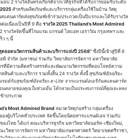
มอบ 2 รางวัลอันทรงเกียรติจากเวทีธุรกิจที่ได้รับการยอมรับระดับ
 2025
สำหรับผลิตภัณฑ์และบริการกลุ่มเครื่องใช้ในบ้าน วัสดุ
ิกันสแตนดาร์ดส่งสุขภัณฑ์เข้าร่วมประกวดเป็นปีแรกและได้รับรางวัล
อเนื่องเป็นปีที่ 9 คือ
รางวัล
2025 Thailand’s Most Admired
้ง 2 รางวัลจัดขึ้นที่โรมแรม แกรนด์ ไฮแอท เอราวัณ กรุงเทพฯ และ
ว ๆ นี้
ุดยอดนวัตกรรมสินค้าและบริการแห่งปี 2568”
ซึ่งปีนี้เข้าสู่ปีที่ 6
อพี จำกัด (มหาชน) ร่วมกับ วิทยาลัยการจัดการ มหาวิทยาลัย
งค์กรที่มีความคิดสร้างสรรค์และพัฒนานวัตกรรมที่ตอบโจทย์ความ
นค้าและบริการ รวมทั้งสิ้น 24 รางวัล ทั้งนี้ สุขภัณฑ์อัจฉริยะ
่นรมย์กับสุขภัณฑ์อัจฉริยะ e-Lite จากแบรนด์อเมริกันสแตนดาร์ด
าผ่อนคลายของคุณในช่วงเย็น ได้กลายเป็นประสบการณ์ที่คุณจะหลง
งเข้าประกวด
nd’s Most Admired Brand
หมวดวัสดุก่อสร้าง กลุ่มเครื่อง
นของผู้บริโภคทั่วประเทศ จัดขึ้นโดยนิตยสารแบรนด์เอจ ร่วมกับ
ของไทย ได้แก่ คณะบริหารธุรกิจ มหาวิทยาลัยนอร์ท-เชียงใหม่,
ณะวิทยาการจัดการ มหาวิทยาลัยเกษตรศาสตร์ วิทยาเขตศรีราชา,
าบันวิจัยและพัฒนามหาวิทยาลัยเทคโนโลยีราชมงคลพระนคร