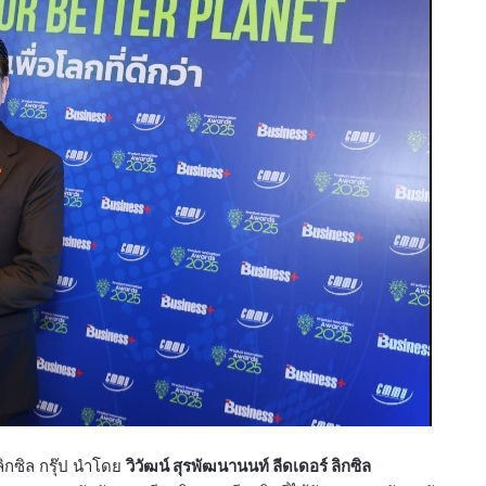
ิกซิล กรุ๊ป นำโดย
วิวัฒน์ สุรพัฒนานนท์ ลีดเดอร์ ลิกซิล