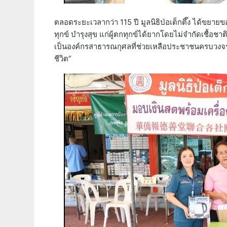
ตลอดระยะเวลากว่า 115 ปี มูลนิธิป่อเต็กตึ๊ง ได้ขยา
ทุกข์ บำรุงสุข แก่ผู้ตกทุกข์ได้ยากโดยไม่จำกัดเชื้อชา
เป็นองค์กรสาธารณกุศลที่ช่วยเหลือประชาชนครบวงจรในทุ
ชีวิต”