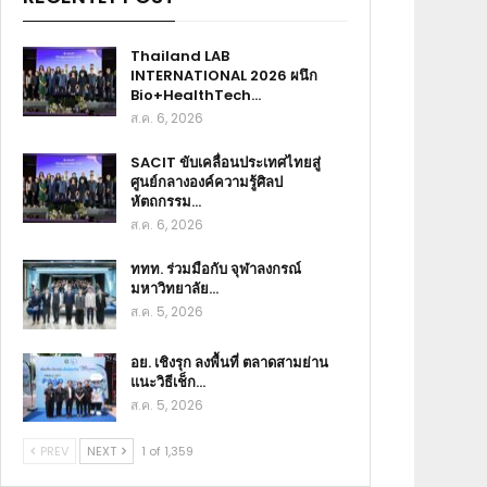
Thailand LAB
INTERNATIONAL 2026 ผนึก
Bio+HealthTech…
ส.ค. 6, 2026
SACIT ขับเคลื่อนประเทศไทยสู่
ศูนย์กลางองค์ความรู้ศิลป
หัตถกรรม…
ส.ค. 6, 2026
ททท. ร่วมมือกับ จุฬาลงกรณ์
มหาวิทยาลัย…
ส.ค. 5, 2026
อย. เชิงรุก ลงพื้นที่ ตลาดสามย่าน
แนะวิธีเช็ก…
ส.ค. 5, 2026
PREV
NEXT
1 of 1,359