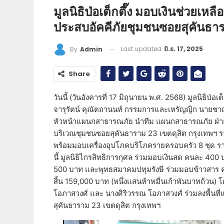
มูลนิธิป่อเต็กตึ๊ง มอบเงินช่วยเหล
ประสบอัคคีภัยชุมชนซอยสุคันธาร
Last updated
มิ.ย. 17, 2025
By
Admin
Share
วันนี้ (วันอังคารที่ 17 มิถุนายน พ.ศ. 2568) มูลนิธิป
จารุรัตน์ คุณัตถานนท์ กรรมการและเหรัญญิก นายชาญ
หัวหน้าแผนกสาธารณภัย นำทีม แผนกสาธารณภัย ฝ่ายสัง
บริเวณชุมชนซอยสุคันธาราม 23 เขตดุสิต กรุงเทพ
พร้อมมอบเครื่องอุปโภคบริโภครายครอบครัว 8 ชุด ราย
นี้ มูลนิธิไกรสิทธิการกุศล ร่วมมอบเงินสด คนละ 400
500 บาท และพุทธสมาคมปทุมรังษี ร่วมมอบข้าวสาร คนละ
สิ้น 159,000 บาท (หนึ่งแสนห้าหมื่นเก้าพันบาทถ้วน) โด
โอภาสวงศ์ และ นางศิริวรรณ โอภาสวงศ์ ร่วมลงพื้นที
สุคันธาราม 23 เขตดุสิต กรุงเทพฯ