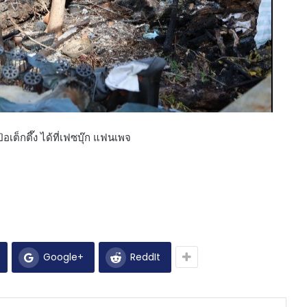
เต็กตึ๊ง ได้ที่เฟซบุ๊ก แฟนเพจ
Google+
ReddIt