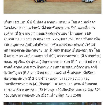
บริษัท เอส แอนด์ พี ซินดิเคท จำกัด (มหาชน) โดย คุณมณีสุดา
ศิลาอ่อน ประธานเจ้าหน้าที่สำนักพัฒนาความยั่งยืนและสื่อสาร
องค์กร (ที่ 5 จากขวา) มอบผลิตภัณฑ์ขนมขาไก่เนยสด S&P
จำนวน 3,000 กระปุก มูลค่ารวม 225,000บาท แด่กองทัพบก เพื่อ
สนับสนุนการปฏิบัติหน้าที่ของกองทัพ และร่วมส่งกำลังใจให้แก่
ทหารกองกำลังป้องกันชายแดนในพื้นที่ชายแดนไทย-กัมพูชา โดย
มี พล.อ. พนา แคล้วปลอดทุกข์ ผู้บัญชาการทหารบก (ที่ 5 จากซ้าย)
พล.อ. วสุ เจียมสุข ผู้ช่วยผู้บัญชาการทหารบก (ที่ 4 จากซ้าย) พล.อ.
ศานติ ศกุนตนาค หัวหน้าคณะนายทหารฝ่ายเสนาธิการประจำผู้
บังคับบัญชา (ที่ 3 จากซ้าย) พล.อ. นพนันต์ ชั้นประดับ ที่ปรึกษา
พิเศษกองทัพบก (ที่ 2 จากซ้าย) พล.ท. บรรยง ทองน่วม รอง
เสนาธิการทหารบก (4) (ซ้ายสุด) และพล.ท. อานุภาพ ศิริมณฑล
รองเสนาธิการทหารบก (5) (ขวาสุด) ให้เกียรติรับมอบ ณ ห้อง 321
กองบัญชาการกองทัพบก เมื่อวันที่ 12 มิถุนายน 2568