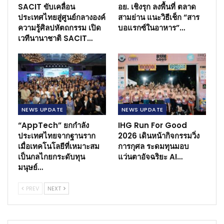
SACIT ขับเคลื่อน
อย. เชิงรุก ลงพื้นที่ ตลาด
ประเทศไทยสู่ศูนย์กลางองค์
สามย่าน แนะวิธีเช็ก “สาร
ความรู้ศิลปหัตถกรรม เปิด
บอแรกซ์ในอาหาร”…
เวทีนานาชาติ SACIT…
NEWS​ UPDATE
NEWS​ UPDATE
“AppTech” ยกกำลัง
IHG Run For Good
ประเทศไทยจากฐานราก
2026 เดินหน้ากิจกรรมวิ่ง
เมื่อเทคโนโลยีที่เหมาะสม
การกุศล ระดมทุนมอบ
เป็นกลไกยกระดับทุน
แว่นตาอัจฉริยะ AI…
มนุษย์…
PREV
NEXT