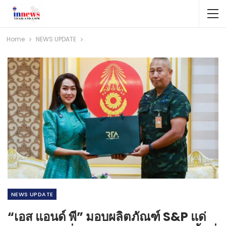
Home
NEWS​ UPDATE
NEWS​ UPDATE
“เอส แอนด์ พี” มอบผลิตภัณฑ์ S&P แด่