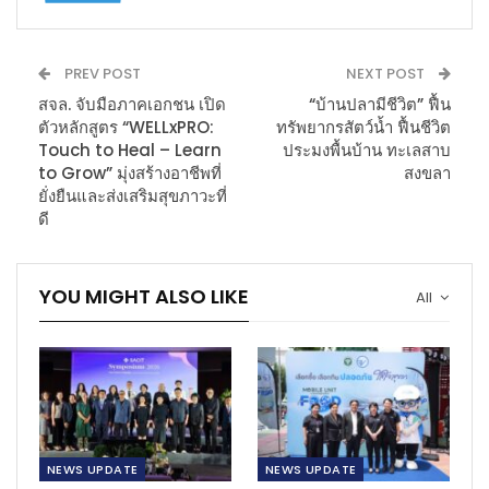
PREV POST
NEXT POST
สจล. จับมือภาคเอกชน เปิด
“บ้านปลามีชีวิต” ฟื้น
ตัวหลักสูตร “WELLxPRO:
ทรัพยากรสัตว์น้ำ ฟื้นชีวิต
Touch to Heal – Learn
ประมงพื้นบ้าน ทะเลสาบ
to Grow” มุ่งสร้างอาชีพที่
สงขลา
ยั่งยืนและส่งเสริมสุขภาวะที่
ดี
YOU MIGHT ALSO LIKE
All
NEWS​ UPDATE
NEWS​ UPDATE