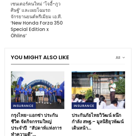
เซนเตอร์คนใหม่ ‘โจอี้-ภูว
ศิษฐ์’ และเผยโฉมรถ
จักรยานยนต์พรีเมียม เอ.ที.
‘New Honda Forza 350
Special Edition x
Öhlins’
YOU MIGHT ALSO LIKE
All
INSURANCE
INSURANCE
กรุงไทย-แอกซ่า ประกัน
ประกันภัยไทยวิวัฒน์ ผนึก
ชีวิต จัดกิจกรรมใหญ่
กำลัง สพฐ.– มูลนิธิยุวพัฒน์
ประจำปี “สัปดาห์แห่งการ
เดินหน้า…
ทำความดี”…