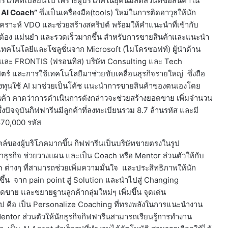
ที่เปลี่ยนไป เพราะผู้บริโภคในยุคนี้มีสัดส่วนที่ซื้อสินค้าใน
 AI Coach”
ซึ่งเป็นเครื่องมือ(tools) ใหม่ในการติดอาวุธให้นัก
วิเคราะห์ VDO และช่วยสร้างสคริปต์ พร้อมให้คำแนะนำที่เข้ากับ
ูกต้อง แม่นยำ และรวดเร็วมากขึ้น สำหรับการขายสินค้าและแนะนำ
้เทคโนโลยีและโซลูชั่นจาก Microsoft (ไมโครซอฟท์) ผู้นำด้าน
 และ FRONTIS (ฟรอนทิส) บริษัท Consulting และ Tech
์ และการใช้เทคโนโลยีมาช่วยขับเคลื่อนธุรกิจรายใหญ่ ซึ่งถือ
้ลงทุนใช้ AI มาช่วยเป็นโค้ช แนะนำการขายสินค้าของตนเองโดย
นค้า คาดว่าการดำเนินการดังกล่าวจะช่วยสร้างยอดขาย เพิ่มจำนวน
่งปัจจุบันกิฟฟารีนมีลูกค้าที่ลงทะเบียนรวม 8.7 ล้านรหัส และมี
870,000 รหัส
องผู้บริโภคมากขึ้น กิฟฟารีนเป็นบริษัทขายตรงในรูป
ธุรกิจ ช่วยวางแผน และเป็น Coach หรือ Mentor ส่วนตัวให้กับ
on ต่างๆ ที่สามารถช่วยเพิ่มความมั่นใจ และประสิทธิภาพให้นัก
ึ้น จาก pain point สู่ Solution และนำไปสู่ Changing
ดขาย และขยายฐานลูกค้ากลุ่มใหม่ๆ เพิ่มขึ้น จุดเด่น
วไป คือ เป็น Personalize Coaching ที่ทรงพลังในการแนะนำงาน
ntor ส่วนตัวให้นักธุรกิจกิฟฟารีนสามารถเรียนรู้การทำงาน