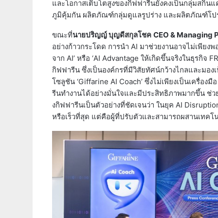
และโอกาสเติบโตสูงของกิฟฟารีนยังคงเป็นกลุ่มสกินแค
ภูมิคุ้มกัน ผลิตภัณฑ์กลุ่มดูแลรูปร่าง และผลิตภัณฑ์โ
ขณะที่
นายปริญญ์ บุญดีสกุลโชค
CEO & Managing P
อย่างก้าวกระโดด การนำ AI มาช่วยงานอาจไม่เพียงพอ
จาก AI’ หรือ ‘AI Advantage ให้เกิดขึ้นจริงในธุรกิจ F
กิฟฟารีน ซึ่งเป็นองค์กรที่มีวิสัยทัศน์กว้างไกลและม
โซลูชัน ‘Giffarine AI Coach’ ซึ่งไม่เพียงเป็นเครื่องม
รีนทำงานได้อย่างมั่นใจและมีประสิทธิภาพมากขึ้น ช
งกิฟฟารีนเป็นตัวอย่างที่ชัดเจนว่า ในยุค AI Disruption
หรือเร็วที่สุด แต่คือผู้ที่ปรับตัวและสามารถผสานเท