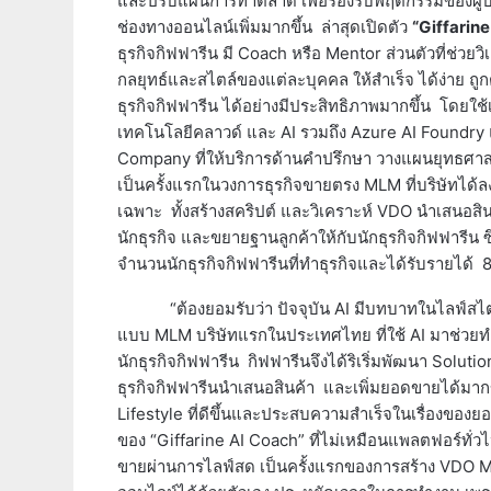
และปรับแผนการทำตลาด เพื่อรองรับพฤติกรรมของผู้บริโภค
ช่องทางออนไลน์เพิ่มมากขึ้น ล่าสุดเปิดตัว
“
Giffarine
ธุรกิจกิฟฟารีน มี Coach หรือ Mentor ส่วนตัวที่ช่วย
กลยุทธ์และสไตล์ของแต่ละบุคคล ให้สำเร็จ ได้ง่าย ถ
ธุรกิจกิฟฟารีน ได้อย่างมีประสิทธิภาพมากขึ้น โดยใช
เทคโนโลยีคลาวด์ และ AI รวมถึง Azure AI Foundry
Company ที่ให้บริการด้านคำปรึกษา วางแผนยุทธศาสตร
เป็นครั้งแรกในวงการธุรกิจขายตรง MLM ที่บริษัทได
เฉพาะ ทั้งสร้างสคริปต์ และวิเคราะห์ VDO นำเสนอสิ
นักธุรกิจ และขยายฐานลูกค้าให้กับนักธุรกิจกิฟฟารีน ซึ
จำนวนนักธุรกิจกิฟฟารีนที่ทำธุรกิจและได้รับรายได้ 
“ต้องยอมรับว่า ปัจจุบัน AI มีบทบาทในไลฟ์สไตล์ข
แบบ MLM บริษัทแรกในประเทศไทย ที่ใช้ AI มาช่วยทำ
นักธุรกิจกิฟฟารีน กิฟฟารีนจึงได้ริเริ่มพัฒนา Soluti
ธุรกิจกิฟฟารีนนำเสนอสินค้า และเพิ่มยอดขายได้มากข
Lifestyle ที่ดีขึ้นและประสบความสำเร็จในเรื่องของยอ
ของ “Giffarine AI Coach” ที่ไม่เหมือนแพลตฟอร์ทั่
ขายผ่านการไลฟ์สด เป็นครั้งแรกของการสร้าง VDO Me