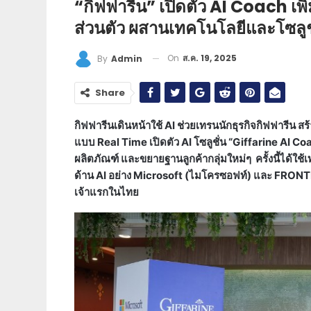
“กิฟฟารีน” เปิดตัว AI Coach เ
ส่วนตัว ผสานเทคโนโลยีและโซลู
On
ส.ค. 19, 2025
By
Admin
Share
กิฟฟารีนเดินหน้าใช้
AI ช่วยเทรนนักธุรกิจกิฟฟารีน ส
แบบ Real Time เปิดตัว AI โซลูชั่น “Giffarine AI Coac
ผลิตภัณฑ์ และขยายฐานลูกค้ากลุ่มใหม่ๆ
ครั้งนี้ได้ใช้
เ
ด้าน
AI อย่าง
Microsoft (ไมโครซอฟท์) และ FRONTI
เจ้าแรกในไทย