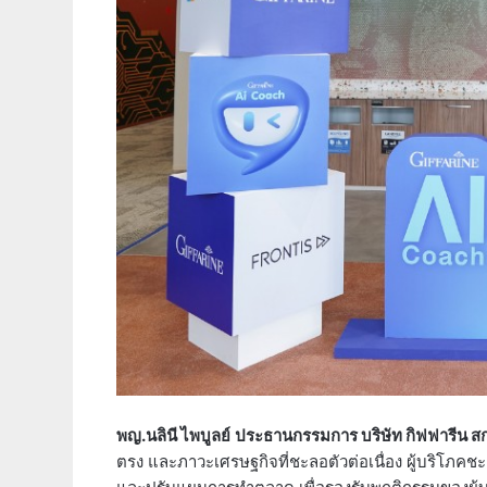
พญ.นลินี ไพบูลย์
ประธานกรรมการ บริษัท กิฟฟารีน สกาย
ตรง และภาวะเศรษฐกิจที่ชะลอตัวต่อเนื่อง ผู้บริโภคชะ