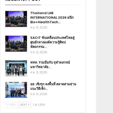
Thailand LAB
INTERNATIONAL 2026 ผนึก
Bio+HealthTech…
ส.ค. 6, 2026
SACIT ขับเคลื่อนประเทศไทยสู่
ศูนย์กลางองค์ความรู้ศิลป
หัตถกรรม…
ส.ค. 6, 2026
ททท. ร่วมมือกับ จุฬาลงกรณ์
มหาวิทยาลัย…
ส.ค. 5, 2026
อย. เชิงรุก ลงพื้นที่ ตลาดสามย่าน
แนะวิธีเช็ก…
ส.ค. 5, 2026
PREV
NEXT
1 of 1,359