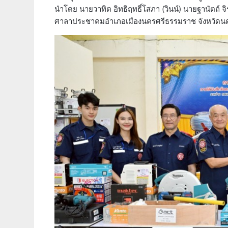
นำโดย นายวาทิต อิทธิฤทธิ์โสภา (วินน์) นายฐานัตถ์ จิร
ศาลาประชาคมอำเภอเมืองนครศรีธรรมราช จังหวัดน