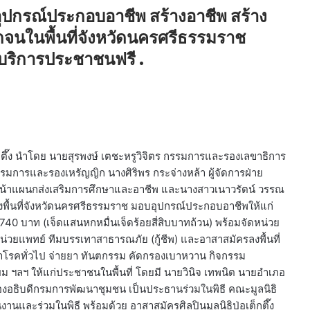
มอบอุปกรณ์ประกอบอาชีพ สร้างอาชีพ สร้าง
ยากจนในพื้นที่จังหวัดนครศรีธรรมราช
กบริการประชาชนฟรี .
อเต็กตึ๊ง นำโดย นายสุรพงษ์ เตชะหรูวิจิตร กรรมการและรองเลขาธิการ
รรมการและรองเหรัญญิก นางศิริพร กระจ่างหล้า ผู้จัดการฝ่าย
วหน้าแผนกส่งเสริมการศึกษาและอาชีพ และนางสาวเนาวรัตน์ วรรณ
งพื้นที่จังหวัดนครศรีธรรมราช มอบอุปกรณ์ประกอบอาชีพให้แก่
740 บาท (เจ็ดแสนหกหมื่นเจ็ดร้อยสี่สิบบาทถ้วน) พร้อมจัดหน่วย
น่วยแพทย์ ทีมบรรเทาสาธารณภัย (กู้ชีพ) และอาสาสมัครลงพื้นที่
โรคทั่วไป จ่ายยา ทันตกรรม คัดกรองเบาหวาน กิจกรรม
ฯลฯ ให้แก่ประชาชนในพื้นที่ โดยมี นายวินิจ เทพนิต นายอำเภอ
อธิบดีกรมการพัฒนาชุมชน เป็นประธานร่วมในพิธี คณะมูลนิธิ
งานและร่วมในพิธี พร้อมด้วย อาสาสมัครศิลปินมูลนิธิป่อเต็กตึ๊ง