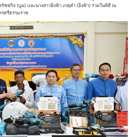
รัชชกิจ (บูม) และนางสาวอิงฟ้า เกตุคำ (อิงฟ้า) ร่วมในพิธี ณ
ครศรีธรรมราช