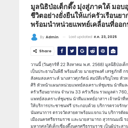
มูลนิธิป่อเต็กตึ๊ง มุ่งสู่ภาคใต้ 
ชีวิตอย่างยั่งยืนให้แก่ครัวเรือน
พร้อมนำหน่วยแพทย์เคลื่อนที่ออ
Last updated
ส.ค. 23, 2025
By
Admin
Share
วานนี้ (วันศุกร์ที่ 22 สิงหาคม พ.ศ. 2568) มูลนิธิป่
เป็นประธานในพิธี พร้อมด้วย นายสุรพงศ์ เสรฐภักดี ก
สังคมสงเคราะห์ นางสาวศุภรัตน์ สมบัติเจริญไทย หั
ศิริ หัวหน้าแผนกหน่วยแพทย์สงเคราะห์ชุมชน นำทีมล
ครัวเรือนยากจน จำนวน 33 ครัวเรือน รวมมูลค่า 760,
แพทย์สงเคราะห์ชุมชน นำทีมแพทย์อาสาฯ เจ้าหน้าที่ห
ให้บริการประชาชนฟรี ประกอบด้วย บริการตรวจรักษา
นันทนาการ ตรวจวัดสายตาพร้อมแจกแว่น บริการตัดผม 
เมืองนครศรีธรรมราช และนายสามารถ สุวรรณมณี รอง
มหากุศลใต้เต็กเซี่ยงตึ๊งนครศรีธรรมราช เป็นผู้ประสาน