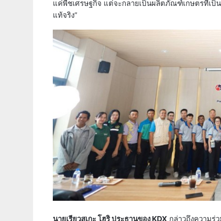
แค่พืชเศรษฐกิจ แต่จะกลายเป็นผลิตภัณฑ์เกษตรที่เป็น
แท้จริง”
นายเรียวสุเกะ โฮริ ประธานของ KDX
กล่าวถึงความร่วม