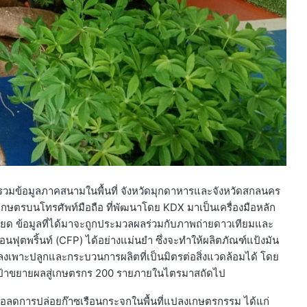
วมข้อมูลภาคสนามในพื้นที่ จังหวัดมุกดาหารและจังหวัดสกลนคร
กษตรบนโทรศัพท์มือถือ ที่พัฒนาโดย KDX มาเป็นเครื่องมือหลัก
ยด ข้อมูลที่ได้มาจะถูกประมวลผลร่วมกับภาพถ่ายดาวเทียมและ
ุตพริ้นท์ (CFP) ได้อย่างแม่นยำ ซึ่งจะทำให้ผลิตภัณฑ์แป้งมัน
เพาะปลูกและกระบวนการผลิตที่เป็นมิตรต่อสิ่งแวดล้อมได้ โดย
งเป้าขยายผลสู่เกษตรกร 200 รายภายในไตรมาสถัดไป
ื่อลดการปล่อยก๊าซเรือนกระจกในพื้นที่แปลงเกษตรกรรม ได้แก่