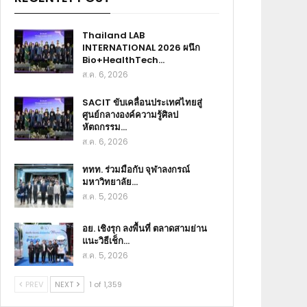
Thailand LAB
INTERNATIONAL 2026 ผนึก
Bio+HealthTech…
ส.ค. 6, 2026
SACIT ขับเคลื่อนประเทศไทยสู่
ศูนย์กลางองค์ความรู้ศิลป
หัตถกรรม…
ส.ค. 6, 2026
ททท. ร่วมมือกับ จุฬาลงกรณ์
มหาวิทยาลัย…
ส.ค. 5, 2026
อย. เชิงรุก ลงพื้นที่ ตลาดสามย่าน
แนะวิธีเช็ก…
ส.ค. 5, 2026
PREV
NEXT
1 of 1,359