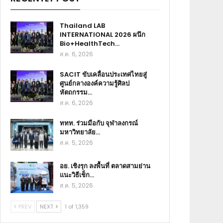
Thailand LAB
INTERNATIONAL 2026 ผนึก
Bio+HealthTech…
ส.ค. 6, 2026
SACIT ขับเคลื่อนประเทศไทยสู่
ศูนย์กลางองค์ความรู้ศิลป
หัตถกรรม…
ส.ค. 6, 2026
ททท. ร่วมมือกับ จุฬาลงกรณ์
มหาวิทยาลัย…
ส.ค. 5, 2026
อย. เชิงรุก ลงพื้นที่ ตลาดสามย่าน
แนะวิธีเช็ก…
ส.ค. 5, 2026
PREV
NEXT
1 of 1,359