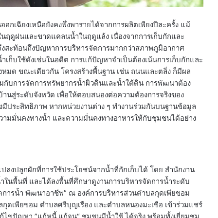
กเฉียงเหนือยังคงพึ่งพารายได้จากการผลิตเพียงปีละครั้ง แม้
วมในฤดูฝนและขาดแคลนน้ำในฤดูแล้ง เนื่องจากการเก็บกักและ
” จึงสะท้อนถึงปัญหาการบริหารจัดการมากกว่าสภาพภูมิอากาศ
้ำเก็บใช้ดังเช่นในอดีต การแก้ปัญหาจำเป็นต้องเน้นการเก็บกักและ
้งหมด ขณะเดียวกัน โครงสร้างพื้นฐาน เช่น ถนนและตลิ่ง ก็มีผล
มกับการจัดการทรัพยากรน้ำผิวดินและน้ำใต้ดิน การพัฒนาต้อง
่บ้านสู่ระดับจังหวัด เพื่อให้ตอบสนองต่อความต้องการจริงของ
ีประสิทธิภาพ หากหน่วยงานต่าง ๆ ทำงานร่วมกันบนฐานข้อมูล
วามมั่นคงทางน้ำ และความมั่นคงทางอาหารให้กับชุมชนได้อย่าง
ปลงปลูกผักที่การใช้ประโยชน์จากน้ำที่กักเก็บได้ โดย สำนักงาน
ในพื้นที่ และได้ลงพื้นที่ศึกษาดูงานการบริหารจัดการน้ำระดับ
ัดการน้ำ พัฒนาอาชีพ” ณ องค์การบริหารส่วนตำบลกุดเพียขอม
ลกุดเพียขอม ตำบลศรีบุญเรือง และตำบลหนองมะเขือ เข้าร่วมแชร์
ัญหา ”แก้หนี้ แก้จน“ ชุมชนมีน้ำใช้ ได้จริง พร้อมทั้งเยี่ยมชม