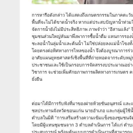
การหารือดังกล่าว ได้แสดงถึงเกษตรกรรมในภาคตะวันออ
พื้นที่จะไม่ได้ขาดน้ำจริง หากแต่ประสบปัญหาน้ำท่
จัดการน้ำยังไม่มีประสิทธิภาพ ภาพจำว่า “อีสานแล้ง
ชุมชนส่วนใหญ่หันมาพึ่งพาการซื้อน้ำดื่ม แทนการรองน
ชะลอน้ำในลุ่มน้ำและต้นน้ำ ไม่ใช่ปล่อยลงแม่น้ำโขงทั
โดยตรงต่อทิศทางการไหลของน้ำ จึงต้องบูรณาการร่ว
อาศัยแผนยุทธศาสตร์เชิงพื้นที่ที่ถ่ายทอดจากระดับหมู
ประชาชนและใช้เป็นกรอบการจัดสรรงบประมาณอย่างม
วิชาการ จะช่วยเพิ่มศักยภาพการผลิตทางการเกษตร ค
ยั่งยืน
ต่อมาได้มีการรับฟังที่มาของฝายห้วยซันอนุสรณ์ และแ
ชลประทานจังหวัดขอนแก่น นายอำเภอ และกลุ่มผู้ใช้น้ำ
ตำบลในมิติ “การเสริมสร้างความเข้มแข็งของชุมชนจ
โดยมีผู้แทนชุมชนจาก 3 ตำบลดำเนินการ ได้แก่ ตำบ
ประสบการณ์ พร้อมต้นแบบการดำเนินงานที่สามารถแก้ไขป