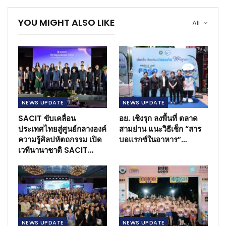
YOU MIGHT ALSO LIKE
All
NEWS​ UPDATE
NEWS​ UPDATE
SACIT ขับเคลื่อน
อย. เชิงรุก ลงพื้นที่ ตลาด
ประเทศไทยสู่ศูนย์กลางองค์
สามย่าน แนะวิธีเช็ก “สาร
ความรู้ศิลปหัตถกรรม เปิด
บอแรกซ์ในอาหาร”…
เวทีนานาชาติ SACIT…
NEWS​ UPDATE
NEWS​ UPDATE