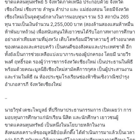
ขาดแคลนทุนทรัพย์ 5 จังหวัดภาคเหนือ ประกอบด้วย จังหวัด
เชียงใหม่ เชียงราย ลำพูน ลำปาง และ แม่ฮ่องสอน โดยมีจังหวัด
เชียงใหม่เป็นจุดศูนย์กลางในการมอบทุนฯ รวม 53 สถาบัน 265
ทุน รวมเป็นเงินจำนวน 2,255,000 บาท (สองล้านสองแสนห้าหมื่น
ห้าพันบาทถ้วน) เพื่อสนับสนุนให้เยาวชนได้รับโอกาสทางการศึกษา
อย่างเท่าเทียมตามที่มุ่งหวัง เติบโตพร้อมมีวิชาความรู้ สร้างอนาคต
ของตนเองและครอบครัว เป็นคนดีของสังคมและประเทศชาติ อีก
ทั้งยังเป็นการช่วยเหลือแบ่งเบาภาระของผู้ปกครอง โดยมี นายวีร
พงศ์ ฤทธิ์รอด รองผู้ว่าราชการจังหวัดเชียงใหม่ เป็นประธานในพิธี
พร้อมด้วยคณะมูลนิธิเชียงใหม่สามัคคีการกุศล เป็นผู้ประสานงาน
และร่วมในพิธี ณ ห้องประชุมโรงเรียนช่องฟ้าซินเซิงวาณิชบํารุง
อำเภอสารภี จังหวัดเชียงใหม่
..
นายวิรุฬ เตชะไพบูลย์ ที่ปรึกษาประธานกรรมการ เปิดเผยว่า การ
มอบทุนการศึกษาแก่นักเรียน นิสิต และนักศึกษา เยาวชนผู้
ขาดแคลนทุนทรัพย์ เป็นหนึ่งในนโยบายหลักในงาน
สังคมสงเคราะห์ของมูลนิธิป่อเต็กตึ๊ง ได้ดำเนินการมาแล้วเป็นเวลา
กว่า 50 ปี สนับสนุนให้เยาวชนมีโอกาสเท่าเทียมทางการศึกษา โดย