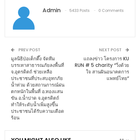
Admin
5433 Posts
0 Comments
PREV POST
NEXT POST
มูลนิธิป่อเต็กตึ๊ง จัดทีม
แถลงข่าว โครงการ KU
บรรเทาสาธารณภัยลงพื้นที่
RUN # 5 charity “วิ่งด้วย
จ.อุตรดิตถ์ ช่วยเหลือ
ใจ สานฝันอนาคตการ
ประชาชนที่ประสบอุทกภัย
แพทย์ไทย”
น้ำท่วม ด้วยสถานการณ์ฝน
ตกหนักในพื้นที่ อ.ทองแสน
ขัน อ.น้ำปาด จ.อุตรดิตถ์
ทำให้ระดับน้ำเพิ่มสูงขึ้น
ประชาชนได้รับความเดือด
ร้อน
YOU MIGHT ALSO LIKE