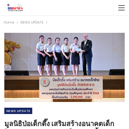
Home
NEWS​ UPDATE
NEWS​ UPDATE
มูลนิธิป่อเต็กตึ๊ง เสริมสร้างอนาคตเด็ก