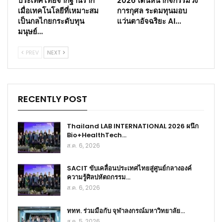
ประเทศไทยจากฐานราก
2026 เดินหน้ากิจกรรมวิ่ง
เมื่อเทคโนโลยีที่เหมาะสม
การกุศล ระดมทุนมอบ
เป็นกลไกยกระดับทุน
แว่นตาอัจฉริยะ AI…
มนุษย์…
PREV
NEXT
RECENTLY POST
Thailand LAB INTERNATIONAL 2026 ผนึก
Bio+HealthTech…
ส.ค. 6, 2026
SACIT ขับเคลื่อนประเทศไทยสู่ศูนย์กลางองค์
ความรู้ศิลปหัตถกรรม…
ส.ค. 6, 2026
ททท. ร่วมมือกับ จุฬาลงกรณ์มหาวิทยาลัย…
ส.ค. 5, 2026