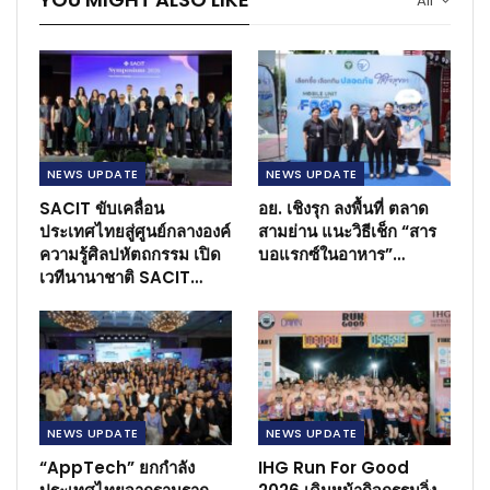
All
NEWS​ UPDATE
NEWS​ UPDATE
SACIT ขับเคลื่อน
อย. เชิงรุก ลงพื้นที่ ตลาด
ประเทศไทยสู่ศูนย์กลางองค์
สามย่าน แนะวิธีเช็ก “สาร
ความรู้ศิลปหัตถกรรม เปิด
บอแรกซ์ในอาหาร”…
เวทีนานาชาติ SACIT…
NEWS​ UPDATE
NEWS​ UPDATE
“AppTech” ยกกำลัง
IHG Run For Good