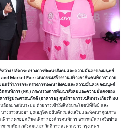
รังษีสว่าง ปลัดกระทรวงการพัฒนาสังคมและความมั่นคงของมนุษย์
and Market Fair : มหกรรมสร้างงาน สร้างอาชีพคนพิการ” ภาย
ัฐมนตรีว่าการกระทรวงการพัฒนาสังคมและความมั่นคงของมนุษย์
ีวิตคนพิการ (พก.) กระทรวงการพัฒนาสังคมและความมั่นคงของ
อาคารรัฐประศาสนภักดี (อาคาร B) ศูนย์ราชการเฉลิมพระเกียรติ 80
เหลืออย่างเป็นระบบ ด้วยการเข้าถึงสิทธิประโยชน์ที่พึงมี และ
โดยมี นางสาวสนธยา บุณยภูษิต อธิบดีกรมส่งเสริมและพัฒนาคุณภาพ
คนพิการ ครอบครัวคนพิการ องค์กรคนพิการ อาสาสมัคร เครือข่าย
าคารกรมพัฒนาสังคมและสวัสดิการ สะพานขาว กรุงเทพฯ