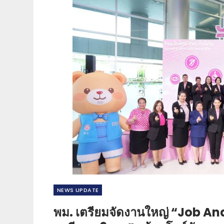
NEWS​ UPDATE
พม. เตรียมจัดงานใหญ่ “Job An