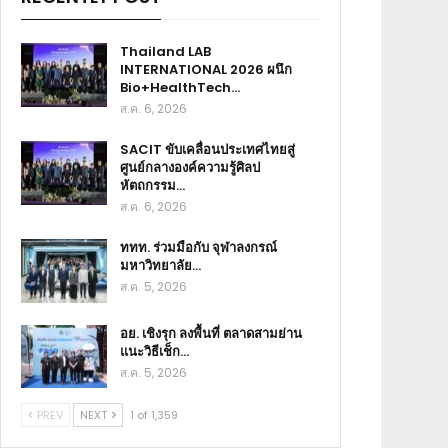
Thailand LAB
INTERNATIONAL 2026 ผนึก
Bio+HealthTech…
ส.ค. 6, 2026
SACIT ขับเคลื่อนประเทศไทยสู่
ศูนย์กลางองค์ความรู้ศิลป
หัตถกรรม…
ส.ค. 6, 2026
ททท. ร่วมมือกับ จุฬาลงกรณ์
มหาวิทยาลัย…
ส.ค. 5, 2026
อย. เชิงรุก ลงพื้นที่ ตลาดสามย่าน
แนะวิธีเช็ก…
ส.ค. 5, 2026
PREV
NEXT
1 of 1,359