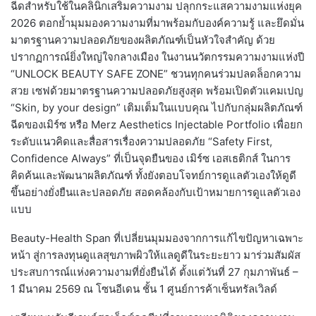
ฉีดสำหรับใช้ในคลินิกเสริมความงาม ปลุกกระแสความงามแห่งยุค
2026 ตอกย้ำมุมมองความงามที่มาพร้อมกับองค์ความรู้ และยึดมั่น
มาตรฐานความปลอดภัยของผลิตภัณฑ์เป็นหัวใจสำคัญ ด้วย
ปรากฏการณ์ยิ่งใหญ่ใจกลางเมือง ในงานนวัตกรรมความงามแห่งปี
“UNLOCK BEAUTY SAFE ZONE” ชวนทุกคนร่วมปลดล็อกความ
สวย เซฟด้วยมาตรฐานความปลอดภัยสูงสุด พร้อมเปิดตัวแคมเปญ
“Skin, by your design” เติมเต็มในแบบคุณ
ไปกับกลุ่มผลิตภัณฑ์
ฉีดของเมิร์ซ หรือ Merz Aesthetics Injectable Portfolio เพื่อยก
ระดับแนวคิดและสื่อสารเรื่อง
ความปลอดภัย “Safety First,
Confidence Always” ที่เป็นจุดยืนของ เมิร์ซ เอสเธติกส์ ในการ
คิดค้นและพัฒนาผลิตภัณฑ์ ทั้งยังตอบโจทย์การดูแลตัวเองให้ดูดี
ขึ้นอย่างยั่งยืนและปลอดภัย สอดคล้องกับเป้าหมายการดูแลตัวเอง
แบบ
Beauty-Health Span ที่เปลี่ยนมุมมองจากการแก้ไขปัญหาเฉพาะ
หน้า สู่การลงทุนดูแลสุขภาพผิวให้แลดูดีในระยะยาว มาร่วมสัมผัส
ประสบการณ์แห่งความงามที่ยั่งยืนได้ ตั้งแต่วันที่ 27 กุมภาพันธ์ –
1 มีนาคม 2569 ณ โซนอีเดน ชั้น 1 ศูนย์การค้าเซ็นทรัลเวิลด์