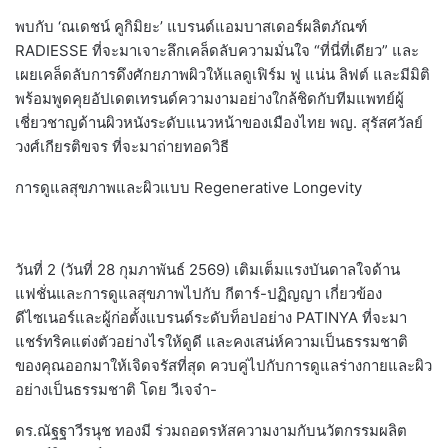
พบกับ ‘ณเดชน์ คูกิมิยะ’ แบรนด์แอมบาสเดอร์ผลิตภัณฑ์
RADIESSE ที่จะมาเจาะลึกเคล็ดลับความมั่นใจ “ที่นี่ที่เดียว” และ
เผยเคล็ดลับการดึงศักยภาพผิวให้แลดูเฟิร์ม ฟู แน่น ลิฟต์ และมีมิติ
พร้อมพูดคุยอัปเดตเทรนด์ความงามอย่างใกล้ชิดกับทีมแพทย์ผู้
เชี่ยวชาญด้านผิวหนังระดับแนวหน้าของเมืองไทย พญ. สุรัสศวัลย์
วงศ์เกียรติขจร ที่จะมาถ่ายทอดวิธี
การดูแลสุขภาพและผิวแบบ Regenerative Longevity
วันที่ 2 (วันที่ 28 กุมภาพันธ์ 2569) เติมเต็มแรงบันดาลใจด้าน
แฟชั่นและการดูแลสุขภาพไปกับ กีตาร์-ปฏิญญา เกี่ยวข้อง
ดีไซเนอร์และผู้ก่อตั้งแบรนด์ระดับท็อปอย่าง PATINYA ที่จะมา
แชร์ทริคแต่งตัวอย่างไรให้ดูดี และคงเสน่ห์ความเป็นธรรมชาติ
ของคุณออกมาให้เจิดจรัสที่สุด ควบคู่ไปกับการดูแลร่างกายและผิว
อย่างเป็นธรรมชาติ โดย วีเจจ๋า-
ดร.ณัฐฐาวีรนุช ทองมี ร่วมถอดรหัสความงามกับนวัตกรรมผลิต