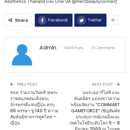
Aesthetics Thailand และ Line OA @merzbeautyconnect
Facebook
Twitter
Share
Admin
5434 Posts
0 Comments
PREV POST
NEXT POST
สจล. ร่วมงานวันคล้ายพระ
บมจ.เออาร์ไอพี และ
ราชสมภพสมเด็จพระ
พันธมิตร แถลงข่าวความ
จักรพรรดิแห่งญี่ปุ่น ครบ
พร้อมจัดงาน “COMMART
66 พรรษา ชู 140 ปี ความ
GAMEFORCE” เชิญสัมผัส
สัมพันธ์ทางการทูตไทย –
ประสบการณ์เกมมิ่งและ
ญี่ปุ่น
เทคโนโลยีระดับโลก 5 – 8
มีนาคม 2569 ณ ไบเทค