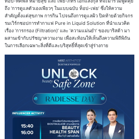
ท็อป-ทศพล หมายสุข และ เฟย-ภัทร เอกแสงกุล ที่จะมาร่วมพูดคุย
ถึง ‘การดูแลตัวเองเพียวๆ ในแบบฉบับ ท็อป-เฟย’ ซึ่งให้ความ
สำคัญตั้งแต่สุขภาพ การกิน ไปจนถึงการดูแลผิว ปิดท้ายด้วยกิจกร
รมเวิร์กชอปการทำกาแฟ Pure in Liquid Solution ที่นำแนวคิด
เรื่อง ‘การกรอง (Filtration)’ และ ‘ความแม่นยำ’ ของบาริสต้า มา
ผสานเข้ากับปรัชญาความงาม เพื่อสะท้อนให้เห็นถึงความพิถีพิถัน
ในการเลือกเฉพาะสิ่งที่ดีและบริสุทธิ์ที่สุดเข้าสู่ร่างกาย