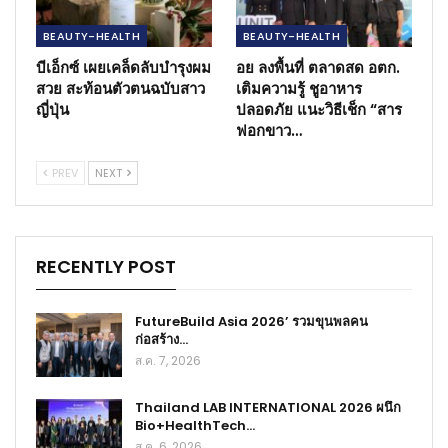
BEAUTY-HEALTH
BEAUTY-HEALTH
บีเอ็กซ์ เผยเคล็ดลับบำรุงผม
อย ลงพื้นที่ ตลาดสด อตก.
สวย สะท้อนตัวตนฉบับสาว
เติมความรู้ ชูอาหาร
ญี่ปุ่น
ปลอดภัย แนะวิธีเช็ก “สาร
ฟอกขาว…
PREV
NEXT
RECENTLY POST
FutureBuild Asia 2026’ รวมขุนพลคน
ก่อสร้าง…
ส.ค. 7, 2026
Thailand LAB INTERNATIONAL 2026 ผนึก
Bio+HealthTech…
ส.ค. 6, 2026