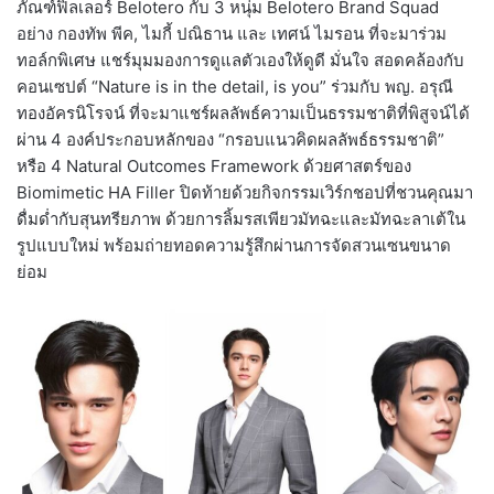
ภัณฑ์ฟิลเลอร์ Belotero กับ 3 หนุ่ม Belotero Brand Squad
อย่าง กองทัพ พีค, ไมกี้ ปณิธาน และ เทศน์ ไมรอน ที่จะมาร่วม
ทอล์กพิเศษ แชร์มุมมองการดูแลตัวเองให้ดูดี มั่นใจ สอดคล้องกับ
คอนเซปต์ “Nature is in the detail, is you” ร่วมกับ พญ. อรุณี
ทองอัครนิโรจน์ ที่จะมาแชร์ผลลัพธ์ความเป็นธรรมชาติที่พิสูจน์ได้
ผ่าน 4 องค์ประกอบหลักของ “กรอบแนวคิดผลลัพธ์ธรรมชาติ”
หรือ 4 Natural Outcomes Framework ด้วยศาสตร์ของ
Biomimetic HA Filler ปิดท้ายด้วยกิจกรรมเวิร์กชอปที่ชวนคุณมา
ดื่มด่ำกับสุนทรียภาพ ด้วยการลิ้มรสเพียวมัทฉะและมัทฉะลาเต้ใน
รูปแบบใหม่ พร้อมถ่ายทอดความรู้สึกผ่านการจัดสวนเซนขนาด
ย่อม