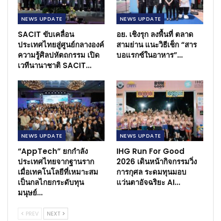
NEWS​ UPDATE
NEWS​ UPDATE
SACIT ขับเคลื่อน
อย. เชิงรุก ลงพื้นที่ ตลาด
ประเทศไทยสู่ศูนย์กลางองค์
สามย่าน แนะวิธีเช็ก “สาร
ความรู้ศิลปหัตถกรรม เปิด
บอแรกซ์ในอาหาร”…
เวทีนานาชาติ SACIT…
NEWS​ UPDATE
NEWS​ UPDATE
“AppTech” ยกกำลัง
IHG Run For Good
ประเทศไทยจากฐานราก
2026 เดินหน้ากิจกรรมวิ่ง
เมื่อเทคโนโลยีที่เหมาะสม
การกุศล ระดมทุนมอบ
เป็นกลไกยกระดับทุน
แว่นตาอัจฉริยะ AI…
มนุษย์…
PREV
NEXT