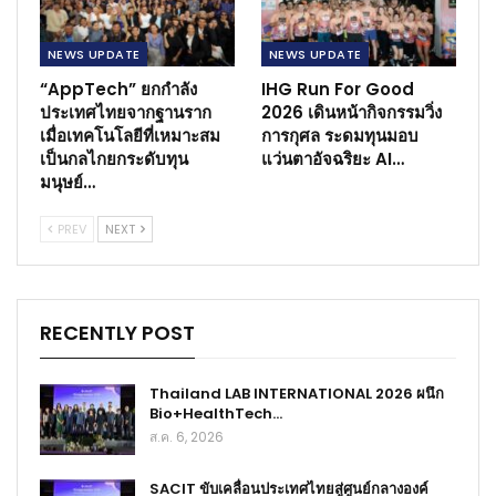
NEWS​ UPDATE
NEWS​ UPDATE
“AppTech” ยกกำลัง
IHG Run For Good
ประเทศไทยจากฐานราก
2026 เดินหน้ากิจกรรมวิ่ง
เมื่อเทคโนโลยีที่เหมาะสม
การกุศล ระดมทุนมอบ
เป็นกลไกยกระดับทุน
แว่นตาอัจฉริยะ AI…
มนุษย์…
PREV
NEXT
RECENTLY POST
Thailand LAB INTERNATIONAL 2026 ผนึก
Bio+HealthTech…
ส.ค. 6, 2026
SACIT ขับเคลื่อนประเทศไทยสู่ศูนย์กลางองค์