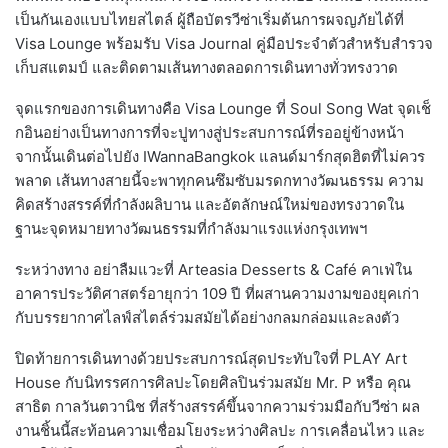
เป็นกันเองแบบไทยสไตล์ ผู้ถือบัตรวีซ่าเริ่มต้นการผจญภัยได้ที่
Visa Lounge พร้อมรับ Visa Journal คู่มือประจำตัวสำหรับสำรวจ
เก็บสแตมป์ และติดตามเส้นทางตลอดการเดินทางทั่วทรงวาด
จุดแรกของการเดินทางคือ Visa Lounge ที่ Soul Song Wat จุดเช็
กอินอย่างเป็นทางการที่จะปูทางสู่ประสบการณ์ที่รออยู่ข้างหน้า
จากนั้นเดินต่อไปยัง IWannaBangkok แลนด์มาร์กสุดฮิตที่ไม่ควร
พลาด เส้นทางสายนี้จะพาทุกคนซึมซับมรดกทางวัฒนธรรม ความ
คิดสร้างสรรค์ที่กำลังผลิบาน และอัตลักษณ์ใหม่ของทรงวาดใน
ฐานะจุดหมายทางวัฒนธรรมที่กำลังมาแรงแห่งกรุงเทพฯ
ระหว่างทาง อย่าลืมแวะที่ Arteasia Desserts & Café คาเฟ่ใน
อาคารประวัติศาสตร์อายุกว่า 109 ปี ที่ผสานความงามของยุคเก่า
กับบรรยากาศไลฟ์สไตล์ร่วมสมัยได้อย่างกลมกล่อมและลงตัว
ปิดท้ายการเดินทางด้วยประสบการณ์สุดประทับใจที่ PLAY Art
House กับนิทรรศการศิลปะโดยศิลปินร่วมสมัย Mr. P หรือ คุณ
สาธิต กาลวันตวานิช ที่สร้างสรรค์ขึ้นจากความร่วมมือกับวีซ่า ผล
งานชิ้นนี้สะท้อนความเชื่อมโยงระหว่างศิลปะ การเคลื่อนไหว และ