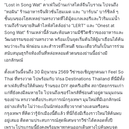
“Lost in Song Wat” คาเฟ่ในบ้านเก่าสไตล์จีนโบราณ ไปจนถึง
“หอฝัน” ร้านอาหารจีนฟิวชั่นโฮมเมด และ “บาร์บน” บาร์ชิลล์ ๆ
ชั้นบนของโฮสเทลย่านทรงวาดที่ได้มู้ดแกลเลอรีและวิวริมแม่น้ำ
รวมถึงร้านขายสินค้าไลฟ์สไตล์อย่าง “LERT” และ “Onest at
Song Wat” ร้านเหล่านี้ล้วนสะท้อนความมีชีวิตชีวาของอาหารและ
วัฒนธรรมของย่านทรงวาด พร้อมเป็นจุดเริ่มต้นให้ผู้มาเยือนได้ค้น
พบว่าจะกิน พักผ่อน และสำรวจที่ไหนดี ขณะเดียวกันก็เป็นการร่วม
สนับสนุนธุรกิจท้องถิ่นที่หล่อหลอมตัวตนของย่านนี้อย่างมี
เอกลักษณ์
ตั้งแต่วันนี้จนถึง 30 มิถุนายน 2569 วีซ่าขอเชิญทุกคนมา Feel So
Thai ที่ทรงวาด ไปพร้อมกับ Visa Destinations Thailand ที่นี่มีทั้ง
คาเฟ่ลับที่รอให้ค้นพบ ร้านของ DIY สุดครีเอทีฟ สถาปัตยกรรมเก่า
แก่ที่ยังคงมีลมหายใจ ไปจนถึงเซอร์ไพรส์ที่ซ่อนตัวอยู่ตามมุมถนน
ของย่าน ทรงวาดคือประสบการณ์กรุงเทพฯ มุมใหม่ที่มีเอกลักษณ์
อย่างแท้จริง ไม่ว่าจะเป็นนักท่องเที่ยวจากต่างแดนหรือคน
กรุงเทพฯ ที่คิดว่ารู้จักเมืองนี้ดีแล้ว ที่นี่ก็ยังมีเรื่องราวใหม่ให้ค้นพบ
อยู่เสมอ ติดตามประสบการณ์สุดพิเศษจากวีซ่าได้ตลอดทั้งปี
เพราะโปรแกรมนี้ยังคงพร้อมพาทุกคนออกเดินทางไปค้นพบจุด