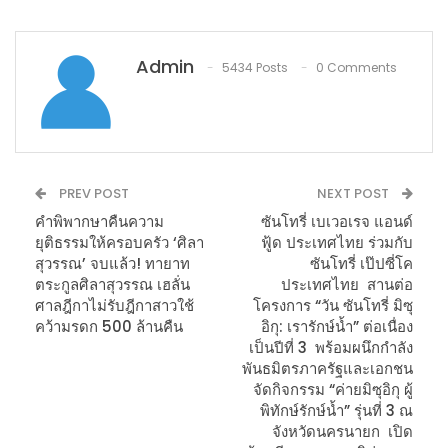
Admin
5434 Posts
0 Comments
PREV POST
NEXT POST
คำพิพากษาคืนความ
ซันโทรี่ เบเวอเรจ แอนด์
ยุติธรรมให้ครอบครัว ‘ศิลา
ฟู้ด ประเทศไทย ร่วมกับ
สุวรรณ’ จบแล้ว! ทายาท
ซันโทรี่ เป๊ปซี่โค
ตระกูลศิลาสุวรรณ เฮลั่น
ประเทศไทย สานต่อ
ศาลฎีกาไม่รับฎีกาสาวใช้
โครงการ “วัน ซันโทรี่ มิซุ
คว้ามรดก 500 ล้านคืน
อิกุ: เรารักษ์น้ำ” ต่อเนื่อง
เป็นปีที่ 3 พร้อมผนึกกำลัง
พันธมิตรภาครัฐและเอกชน
จัดกิจกรรม “ค่ายมิซุอิกุ ผู้
พิทักษ์รักษ์น้ำ” รุ่นที่ 3 ณ
จังหวัดนครนายก เปิด