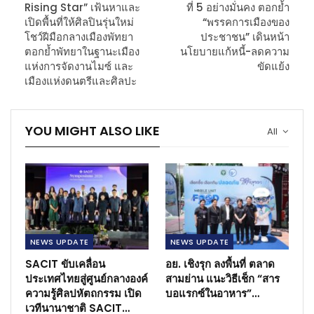
Rising Star” เฟ้นหาและ
ที่ 5 อย่างมั่นคง ตอกย้ำ
เปิดพื้นที่ให้ศิลปินรุ่นใหม่
“พรรคการเมืองของ
โชว์ฝีมือกลางเมืองพัทยา
ประชาชน” เดินหน้า
ตอกย้ำพัทยาในฐานะเมือง
นโยบายแก้หนี้-ลดความ
แห่งการจัดงานไมซ์ และ
ขัดแย้ง
เมืองแห่งดนตรีและศิลปะ
YOU MIGHT ALSO LIKE
All
NEWS​ UPDATE
NEWS​ UPDATE
SACIT ขับเคลื่อน
อย. เชิงรุก ลงพื้นที่ ตลาด
ประเทศไทยสู่ศูนย์กลางองค์
สามย่าน แนะวิธีเช็ก “สาร
ความรู้ศิลปหัตถกรรม เปิด
บอแรกซ์ในอาหาร”…
เวทีนานาชาติ SACIT…