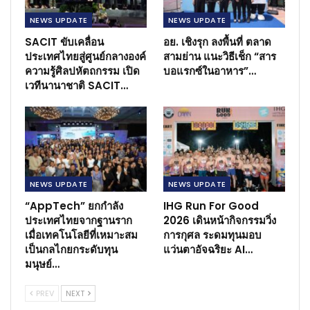
NEWS​ UPDATE
NEWS​ UPDATE
SACIT ขับเคลื่อน
อย. เชิงรุก ลงพื้นที่ ตลาด
ประเทศไทยสู่ศูนย์กลางองค์
สามย่าน แนะวิธีเช็ก “สาร
ความรู้ศิลปหัตถกรรม เปิด
บอแรกซ์ในอาหาร”…
เวทีนานาชาติ SACIT…
NEWS​ UPDATE
NEWS​ UPDATE
“AppTech” ยกกำลัง
IHG Run For Good
ประเทศไทยจากฐานราก
2026 เดินหน้ากิจกรรมวิ่ง
เมื่อเทคโนโลยีที่เหมาะสม
การกุศล ระดมทุนมอบ
เป็นกลไกยกระดับทุน
แว่นตาอัจฉริยะ AI…
มนุษย์…
PREV
NEXT