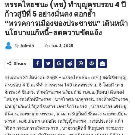
พรรคไทยชนะ (ทช) ทำบุญครบรอบ 4 ปี
ก้าวสู่ปีที่ 5 อย่างมั่นคง ตอกย้ำ
“พรรคการเมืองของประชาชน” เดินหน้า
นโยบายแก้หนี้-ลดความขัดแย้ง
On
ก.ย. 3, 2025
By
Admin
Share
กรุงเทพฯ 31 สิงหาคม 2568 – พรรคไทยชนะ (ทช.) จัดพิธีทำบุญ
ครบรอบ 4 ปี ณ ที่ทำการพรรค 149 ถนนพระราม 6 โดยมี นาย
จักรพงศ์ ชื่นดวง หัวหน้าพรรค พร้อมด้วย พ.ต.อ.(พิเศษ) ดิษพงศ์
โสมกุล รองหัวหน้าพรรค , นายโกศล หกสุวรรณ รองหัวหน้าพรรค ,
นายฐานวัฒน์ วิบูลย์ธนสาร เลขาธิการพรรค , นายธนากร เศรษฐ
พินิจ รองเลขานุการพรรค , นางสาวธัญนิตย์ ชื่นดวง นายทะเบียน
พรรค , ด.ต.เกษตร เสมอกิจ เหรัญญิกพรรค , นายประสงค์ แก้ว
วิจิตร กรรมการบริหารพรรค , นายวาธุสิทธิ์ สืบสุนทร กรรมการ