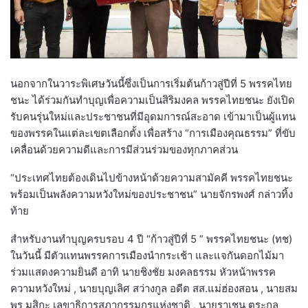
นอกจากในวาระพิเศษวันนี้ซึ่งเป็นการเริ่มต้นก้าวสู่ปีที่ 5 พรรคไทย
ชนะ ได้ร่วมกันทำบุญเพื่อความเป็นสิริมงคล พรรคไทยชนะ ยังเปิด
รับคนรุ่นใหม่และประชาชนที่มีอุดมการณ์สะอาด เข้ามาเป็นผู้แทน
ของพรรคในแต่ละเขตเลือกตั้ง เพื่อสร้าง “การเมืองคุณธรรม” ที่ขับ
เคลื่อนด้วยความดีและการมีส่วนร่วมของทุกภาคส่วน
“ประเทศไทยต้องเดินไปข้างหน้าด้วยความสามัคคี พรรคไทยชนะ
พร้อมเป็นพลังความหวังใหม่ของประชาชน” นายจักรพงศ์ กล่าวทิ้ง
ท้าย
สำหรับงานทำบุญครบรอบ 4 ปี “ก้าวสู่ปีที่ 5 ” พรรคไทยชนะ (ทช)
ในวันนี้ มีตัวแทนพรรคการเมืองนำกระเช้า และแจกันดอกไม้มา
ร่วมแสดงความยินดี อาทิ นายชิงชัย มงคลธรรม หัวหน้าพรรค
ความหวังใหม่ , นายบุญเลิศ สว่างกูล อดีต สส.แม่ฮ่องสอน , นายสม
พร มูสิกะ เลขาธิการสภากรรมกรแห่งชาติ , นายราเชน ตระกูล