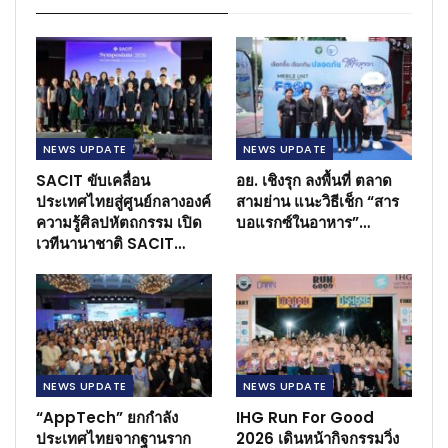
NEWS​ UPDATE
NEWS​ UPDATE
SACIT ขับเคลื่อน
อย. เชิงรุก ลงพื้นที่ ตลาด
ประเทศไทยสู่ศูนย์กลางองค์
สามย่าน แนะวิธีเช็ก “สาร
ความรู้ศิลปหัตถกรรม เปิด
บอแรกซ์ในอาหาร”…
เวทีนานาชาติ SACIT…
NEWS​ UPDATE
NEWS​ UPDATE
“AppTech” ยกกำลัง
IHG Run For Good
ประเทศไทยจากฐานราก
2026 เดินหน้ากิจกรรมวิ่ง