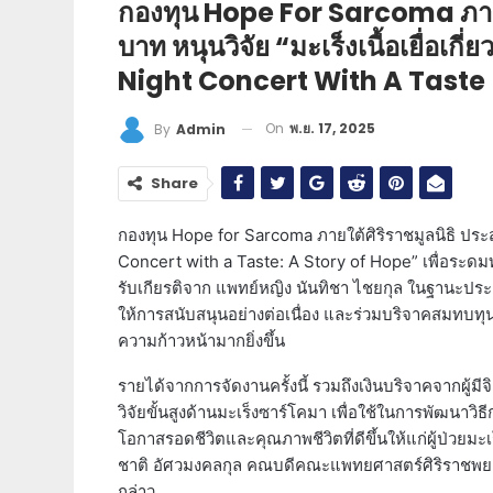
กองทุน Hope For Sarcoma ภายใต
บาท หนุนวิจัย “มะเร็งเนื้อเยื่อเ
Night Concert With A Taste
On
พ.ย. 17, 2025
By
Admin
Share
กองทุน Hope for Sarcoma ภายใต้ศิริราชมูลนิธิ ปร
Concert with a Taste: A Story of Hope” เพื่อระดม
รับเกียรติจาก แพทย์หญิง นันทิชา ไชยกุล ในฐานะปร
ให้การสนับสนุนอย่างต่อเนื่อง และร่วมบริจาคสมทบทุน
ความก้าวหน้ามากยิ่งขึ้น
รายได้จากการจัดงานครั้งนี้ รวมถึงเงินบริจาคจากผู้มี
วิจัยขั้นสูงด้านมะเร็งซาร์โคมา เพื่อใช้ในการพัฒนาวิธี
โอกาสรอดชีวิตและคุณภาพชีวิตที่ดีขึ้นให้แก่ผู้ป่ว
ชาติ อัศวมงคลกุล คณบดีคณะแพทยศาสตร์ศิริราชพยาบา
กล่าว