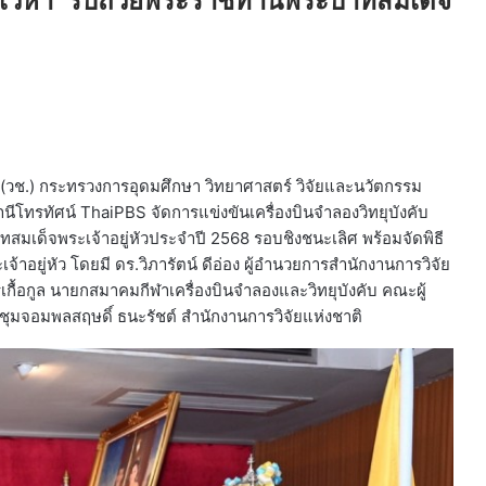
จ้าวเวหา’ รับถ้วยพระราชทานพระบาทสมเด็จ
ิ (วช.) กระทรวงการอุดมศึกษา วิทยาศาสตร์ วิจัยและนวัตกรรม
นีโทรทัศน์ ThaiPBS จัดการแข่งขันเครื่องบินจำลองวิทยุบังคับ
มเด็จพระเจ้าอยู่หัวประจำปี 2568 รอบชิงชนะเลิศ พร้อมจัดพิธี
ู่หัว โดยมี ดร.วิภารัตน์ ดีอ่อง ผู้อำนวยการสำนักงานการวิจัย
รเกื้อกูล นายกสมาคมกีฬาเครื่องบินจำลองและวิทยุบังคับ คณะผู้
ะชุมจอมพลสฤษดิ์ ธนะรัชต์ สำนักงานการวิจัยแห่งชาติ