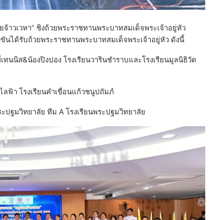
้อยจ้าวเวหา” ชิงถ้วยพระราชทานพระบาทสมเด็จพระเจ้าอยู่หัว
ข่งขันได้รับถ้วยพระราชทานพระบาทสมเด็จพระเจ้าอยู่หัว ดังนี้
่เทนนิส&น้องปิงปอง โรงเรียนวารินชำราบและโรงเรียนมูลนิธิวัด
ะไลฟ้า โรงเรียนคำเขื่อนแก้วชนูปถัมภ์
ระปฐมวิทยาลัย ทีม A โรงเรียนพระปฐมวิทยาลัย