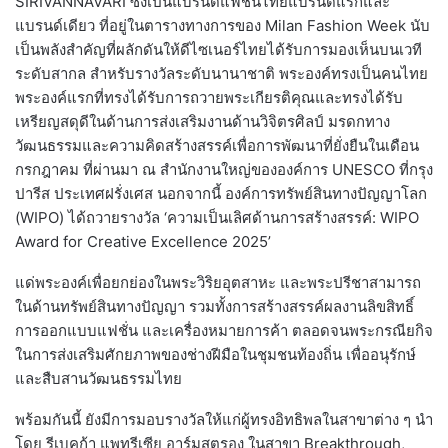
SIRIVANNAVARI ซึ่งเป็นแบรนด์แฟชั่นไทยแบรนด์แรกและ
แบรนด์เดียว ที่อยู่ในตารางทางการของ Milan Fashion Week นับ
เป็นพลังสำคัญที่ผลักดันให้ดีไซเนอร์ไทยได้รับการมองเห็นบนเวที
ระดับสากล สำหรับรางวัลระดับนานาชาติ พระองค์ทรงเป็นคนไทย
พระองค์แรกที่ทรงได้รับการถวายพระเกียรติคุณและทรงได้รับ
เหรียญสดุดีในด้านการส่งเสริมงานด้านวิจิตรศิลป์ มรดกทาง
วัฒนธรรมและความคิดสร้างสรรค์เพื่อการพัฒนาที่ยั่งยืนในเดือน
กรกฎาคม ที่ผ่านมา ณ สำนักงานใหญ่ขององค์การ UNESCO ที่กรุง
ปารีส ประเทศฝรั่งเศส นอกจากนี้ องค์การทรัพย์สินทางปัญญาโลก
(WIPO) ได้ถวายรางวัล ‘ความเป็นเลิศด้านการสร้างสรรค์: WIPO
Award for Creative Excellence 2025’
แด่พระองค์เพื่อยกย่องในพระวิริยอุตสาหะ และพระปรีชาสามารถ
ในด้านทรัพย์สินทางปัญญา รวมทั้งการสร้างสรรค์ผลงานลิขสิทธิ์
การออกแบบแฟชั่น และเครื่องหมายการค้า ตลอดจนพระกรณียกิจ
ในการส่งเสริมศักยภาพของช่างฝีมือในชุมชนท้องถิ่น เพื่ออนุรักษ์
และสืบสานวัฒนธรรมไทย
พร้อมกันนี้ ยังมีการมอบรางวัลให้แก่ผู้ทรงอิทธิพลในสาขาต่าง ๆ นำ
โดย รีเบคก้า แพทรีเซีย อาร์มสตรอง ในสาขา Breakthrough,