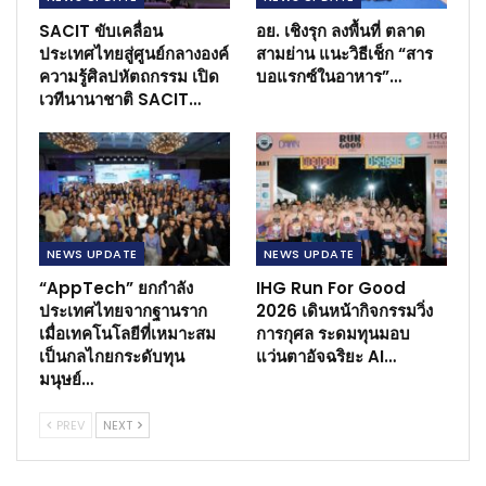
SACIT ขับเคลื่อน
อย. เชิงรุก ลงพื้นที่ ตลาด
ประเทศไทยสู่ศูนย์กลางองค์
สามย่าน แนะวิธีเช็ก “สาร
ความรู้ศิลปหัตถกรรม เปิด
บอแรกซ์ในอาหาร”…
เวทีนานาชาติ SACIT…
NEWS​ UPDATE
NEWS​ UPDATE
“AppTech” ยกกำลัง
IHG Run For Good
ประเทศไทยจากฐานราก
2026 เดินหน้ากิจกรรมวิ่ง
เมื่อเทคโนโลยีที่เหมาะสม
การกุศล ระดมทุนมอบ
เป็นกลไกยกระดับทุน
แว่นตาอัจฉริยะ AI…
มนุษย์…
PREV
NEXT