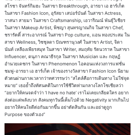
สโรชา จันทร์กิมฮะ ในสาขา Breakthrough, อารยา เอ ฮาร์เก็ต
ในสาขา Fashion Icon, อุรัสยา เสปอร์บันด์ ในสาขา Actress,
วาสนา สายมา ในสาขา Craftsmanship, เอวาริณณ์ พันธุ์วิเชียร
ในสาขา Makeup Artist, พิชญา สุนทรญาณกิจ ในสาขา Chef,
ชรารัตติ์ สาระอาภรณ์ ในสาขา Pop culture, แอน ทองประสม ใน
สาขา Wellness, วิชชุลดา ปัณฑรานุวงศ์ ในสาขา Artist, จิดา
นันท์ เหลืองเพียรสมุท ในสาขา Writer, สมฤทัย รัตนวราห ในสาขา
Influencer, ดนุภา คณาธีรกุล ในสาขา Musician และ กฤษฏ์
อำนวยเดชกร ในสาขา Phenomenon ไอคอนแห่งวงการแฟชั่น
ชมพู่-อารยา เอ ฮาร์เก็ต เจ้าของรางวัลสาขา Fashion Icon นิยาม
ตัวตนผ่านกาลเวลากว่าทศวรรษว่า “สไตล์คือการเดินทาง ไม่ใช่จุด
หมาย” เธอย้ำถึงทัศนคติในการใช้ชีวิตท่ามกลางโลกโซเชียลว่า
“อยากให้คนจดจำว่า ‘I have no hate’ เราไม่เคยเกลียดใคร อยาก
ส่งต่อแต่พลังบวก สังคมทุกวันนี้เต็มไปด้วย Negativity มากเกินไป
อยากให้คนใจดีต่อกันมากขึ้น อย่าตัดสินกัน และอย่าดูถูก
Purpose ของตัวเอง”