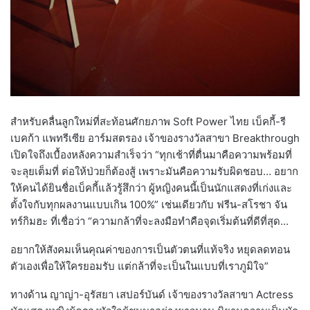
สำหรับคลื่นลูกใหม่ที่สะท้อนศักยภาพ Soft Power ไทย เบ็คกี้-รี
เบคก้า แพทรีเซีย อาร์มสตรอง เจ้าของรางวัลสาขา Breakthrough
เปิดใจถึงเบื้องหลังความสำเร็จว่า “ทุกเช้าที่ตื่นมาคือความพร้อมที่
จะลุยเต็มที่ ต่อให้ป่วยก็ต้องสู้ เพราะมันคือความรับผิดชอบ… อยาก
ให้คนได้ยินชื่อเบ็คกี้แล้วรู้สึกว่า ผู้หญิงคนนี้เป็นนักแสดงที่เก่งและ
ตั้งใจกับทุกผลงานแบบเกิน 100%” เช่นเดียวกับ ฟรีน-สโรชา จัน
ทร์กิมฮะ ที่เชื่อว่า “ความกล้าที่จะลงมือทำคือจุดเริ่มต้นที่ดีที่สุด…
อยากให้สังคมเห็นคุณค่าของการเป็นตัวตนที่แท้จริง หยุดลดทอน
ตัวเองเพื่อให้ใครยอมรับ แต่กล้าที่จะเป็นในแบบที่เราภูมิใจ”
ทางด้าน ญาญ่า-อุรัสยา เสปอร์บันด์ เจ้าของรางวัลสาขา Actress