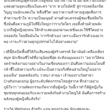
นักแสดงหญิงผู้ครองหัวใจผู้ชมมาอย่างยาวนาน นิยามความเป็นนัก
แสดงผ่านจุดเปลี่ยนในละคร “จาก ‘ดวงใจอัคนี’ สู่การปลดล็อกจิต
วิญญาณนักแสดงใน ‘คลื่นชีวิต’ เผยว่าความท้าทายสูงสุดคือการ
ทำความเข้าใจ ‘ความเป็นมนุษย์’ ผ่านตัวละครจนผู้ชมเชื่อสนิทใจ
ซึ่งนั่นคือความภูมิใจที่ยิ่งใหญ่กว่ารางวัลใดๆ เธอทิ้งท้ายด้วยพลัง
บวกถึงผู้หญิงทุกคน ให้กล้าแสดงออกผ่านแฟชั่นและใช้ชีวิตอย่าง
ปลอดภัย โดยยึดมั่นใน ‘การรักตัวเอง’ เพราะเมื่อเรารักตัวเองมาก
พอ เราจะก้าวผ่านทุกอุปสรรคไปได้อย่างงดงาม”
เวทีนี้ยังเปิดพื้นที่ให้กับเสียงของผู้สร้างสรรค์ จิดานันท์ เหลืองเพียร
สมุท นักเขียนซีไรต์ที่อายุน้อยที่สุด สะท้อนมุมมองว่า “อยากให้คน
จดจำพลังงานบางอย่างในงานเขียนของเรา มันคือความอ่อนโยนที่
กล้าชี้ไปยังความจริง แม้จะเป็นความจริงที่คนส่วนใหญ่ไม่อยาก
มองเห็น” สอดคล้องกับ วาสนา สายมา เจ้าของรางวัลสาขา
Craftsmanship ผู้ยกระดับหัตถกรรมไทยสู่สากล ที่กล่าวอย่าง
ภูมิใจว่า “งานหัตถกรรมเกิดจากมือผู้หญิง วันนี้เราทำให้ผู้หญิงใน
ชุมชนทุกคนยอมรับและรวมพลังกันทำงานใหญ่ได้ นั่นคือการสร้าง
พลังของผู้หญิงที่แท้จริง”
รางวัล Wellness สำหรับ แอน ทองประสม นักแสดงและ