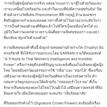
“การเป็นผู้หญิงมันยากจริงๆ แต่อยากบอกว่า ‘มาสู้ไปด้วยกันนะคะ’
เราจะเหนื่อยไปพร้อมกัน และทำในแบบที่ยังมีความสุขกับมัน” ปิด
ท้ายด้วยรางวัลพิเศษ Phenomenon พีพี-กฤษฏ์ อำนวยเดชกร
ศิลปินผู้ทลายกำแพงแห่งเพศ กล่าวทิ้งท้ายไว้อย่างน่าประทับใจว่า
“การเป็นตัวของตัวเองดีที่สุดแล้ว ไม่มีใครเป็นเหมือนใครได้ จง
ภูมิใจในความแตกต่าง เพราะนั่นคือความพิเศษของเรา และอย่า
ลืมกลับมาดูแลใจตัวเองด้วย”
ความพิเศษของค่ำคืนนี้ ยังถูกถ่ายทอดผ่านถ้วยรางวัล (Trophy) อัน
ทรงเกียรติ ซึ่งได้รับการออกแบบโดย SARRAN ภายใต้คอนเซปต์
“A Tribute to Thai Women’s Intelligence and Invisible
Power” หรือการสดุดีแด่สติปัญญาและพลังที่มองไม่เห็นของผู้หญิง
ไทย โดยหยิบยกวัฒนธรรมการใช้ “กลิ่น” และ “ดอกไม้” ซึ่งเปรียบ
เสมือนภาษาลับของผู้หญิงไทยในอดีตมาเป็นแรงบันดาลใจ ตัว
กล่องรางวัลถูกออกแบบให้คล้ายกับ “กล่องอบร่ำโบราณ” ที่เก็บ
รักษากลิ่นหอมของดอกไม้ไทยไว้บนผิวไม้ เสมือนความทรงจำที่ยัง
มีลมหายใจ เมื่อเปิดกล่องออก จะพบกับ “เข็มร้อยมาลัย”
ที่ร้อยดอกรักค้างไว้ (Signature Crown Flower) สะท้อนถึงเรื่อง