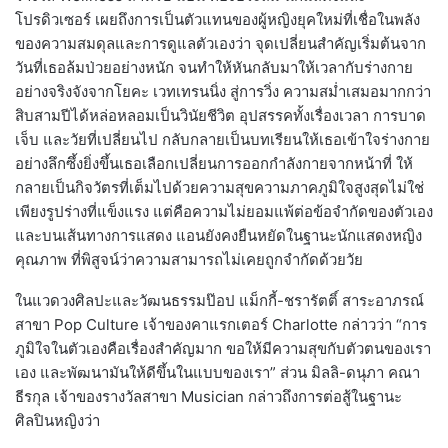
โปรดิวเซอร์ เผยถึงการเป็นตัวแทนของผู้หญิงยุคใหม่ที่เชื่อในพลัง
ของความสมดุลและการดูแลตัวเองว่า จุดเปลี่ยนสำคัญเริ่มต้นจาก
วันที่เธอล้มป่วยอย่างหนัก จนทำให้หันกลับมาให้เวลากับร่างกาย
อย่างจริงจังจากโยคะ เวทเทรนนิ่ง สู่การวิ่ง ความสม่ำเสมอมากกว่า
สิบสามปีได้หล่อหลอมเป็นวินัยชีวิต อุปสรรคทั้งเรื่องเวลา การบาด
เจ็บ และวัยที่เปลี่ยนไป กลับกลายเป็นบทเรียนให้เธอเข้าใจร่างกาย
อย่างลึกซึ้งยิ่งขึ้นเธอเลือกเปลี่ยนการออกกำลังกายจากหน้าที่ ให้
กลายเป็นกิจวัตรที่เต็มไปด้วยความสุขความภาคภูมิใจสูงสุดไม่ใช่
เพียงรูปร่างที่แข็งแรง แต่คือความไม่ยอมแพ้ต่อข้อจำกัดของตัวเอง
และบนเส้นทางการแสดง แอนยังคงยืนหยัดในฐานะนักแสดงหญิง
คุณภาพ ที่พิสูจน์ว่าความสามารถไม่เคยถูกจำกัดด้วยวัย
ในแวดวงศิลปะและวัฒนธรรมป๊อป แม็กกี้-ชรารัตติ์ สาระอาภรณ์
สาขา Pop Culture เจ้าของคาแรกเตอร์ Charlotte กล่าวว่า “การ
ภูมิใจในตัวเองคือเรื่องสำคัญมาก ขอให้มีความสุขกับตัวตนของเรา
เอง และพัฒนามันให้ดีขึ้นในแบบของเรา” ส่วน มิลลิ-ดนุภา คณา
ธีรกุล เจ้าของรางวัลสาขา Musician กล่าวถึงการต่อสู้ในฐานะ
ศิลปินหญิงว่า