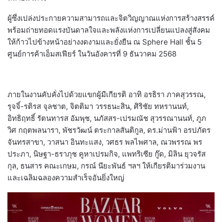
ผู้ซึ่งเปล่งประกายความสามารถและจิตวิญญาณแห่งการสร้างสรรค์
พร้อมถ่ายทอดแรงบันดาลใจและพลังแห่งการเปลี่ยนแปลงสู่สังคม
ให้ก้าวไปข้างหน้าอย่างงดงามและยั่งยืน ณ Sphere Hall ชั้น 5
ศูนย์การค้าเอ็มสเฟียร์ ในวันอังคารที่ 9 ธันวาคม 2568
ภายในงานคับคั่งไปด้วยแขกผู้มีเกียรติ อาทิ อรธิรา ภาคสุวรรณ,
รุจจิ์-รติรส จุลชาต, จิตติมา วรรธนะสิน, ศิริชัย ทหรานนท์,
อิทธิฤทธิ์ รัตนทารส อัมพุช, นภัสสร-เปรมณัช สุวรรณานนท์, ภูภ
วิศ กฤตพลนารา, พัชรวัฒน์ ตระกาลสันติกูล, ดร.ม่านฟ้า อรปภัตร
จันทรสาขา, วาสนา อินทะแสง, วศธร พลไพศาล, ณวพรรณ พร
ประภา, นิษฐา-ธราภุช คูหาเปรมกิจ, แพทริเซีย กู๊ด, มิลิน ยุวจรัส
กุล, ธนสาร คณะเกษม, กรณ์ นียะพันธ์ ฯลฯ ให้เกียรติมาร่วมงาน
และเฉลิมฉลองความสำเร็จอันยิ่งใหญ่