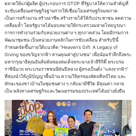
ตลาดให้แก่ผู้ผลิต ผู้ประกอบการ OTOP ที่รัฐบาลให้ความสำคัญที่
จะขับเคลื่อนเศรษฐกิจฐานรากให้เชื่อมโยงเศรษฐกิจมหภาค
เป็นการสร้างงาน สร้างอาชีพ สร้างรายได้ให้กับประชาชน ลดความ
เหลื่อมล้ำ โดยรัฐบาลได้มอบหมายให้กระทรวงมหาดไทยบูรณา
การการทำงานร่วมกับหน่วยงานต่าง ๆ ทุกภาคส่วน โดยมีกรมการ
พัฒนาชุมชน เป็นหน่วยงานหลักในการขับเคลื่อน สำหรับปีนี้
กำหนดจัดขึ้นภายใต้แนวคิด “Heaven’s Gift A Legacy of
Giving ของขวัญจากฟ้า สานคุณค่าสู่ปวงชน” เพื่อน้อมรำลึกถึงพระ
มหากรุณาธิคุณอันล้นพ้นของสมเด็จพระนางเจ้าสิริกิติ์ พระบรม
ราชินีนาถ พระบรมราชชนนีพันปีหลวง ผู้ทรงเป็นดั่ง “แสงจากฟ้า”
ที่ส่องนำให้ภูมิปัญญาพื้นบ้าน ความวิจิตรของหัตถศิลป์ไทย และ
ทักษะของชาวบ้านในชุมชนต่าง ๆ กลับมามีชีวิต มีคุณค่า กลาย
เป็น พลังทางเศรษฐกิจและวัฒนธรรมของประเทศได้อย่างยั่งยืน