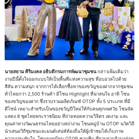
นายสยาม ศิริมงคล อธิบดีกรมการพัฒนาชุมชน
กล่าวเพิ่มเติมว่า
งานปีนี้ตั้งใจออกแบบให้เป็นพื้นที่แห่งความสุข ที่อบอวลไปด้วย
สีสัน ความสนุก จากการได้เลือกซื้อหาของขวัญของฝากจากชุมชน
ทั่วไทยกว่า 2,500 ร้านค้า มีโซน Highlight ที่น่าสนใจ อาทิ โซน
ของขวัญของฝาก ซึ่งรวบรวมผลิตภัณฑ์ OTOP ทั้ง 5 ประเภท ที่มี
ดีไซน์ เหมาะสำหรับเป็นของขวัญปีใหม่ให้กับคนทุกเพศวัย โซนจัด
แสดง 8 ชุดไทยพระราชนิยม ที่ถ่ายทอดความวิจิตร งดงาม และ
คุณค่าทางวัฒนธรรมไทยอย่างสง่างาม โซนหมู่บ้าน OTOP นวัตวิถี
นำเสนอวิถีชุมชนและมนต์เสน่ห์ท้องถิ่นให้ผู้เข้าชมได้เก็บภาพ
ความประทับใจ โซนยอดนิยม OTOP ชวนชิม ที่รวบรวมร้านอร่อย