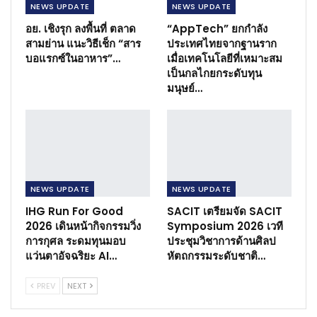
NEWS​ UPDATE
NEWS​ UPDATE
อย. เชิงรุก ลงพื้นที่ ตลาด
“AppTech” ยกกำลัง
สามย่าน แนะวิธีเช็ก “สาร
ประเทศไทยจากฐานราก
บอแรกซ์ในอาหาร”…
เมื่อเทคโนโลยีที่เหมาะสม
เป็นกลไกยกระดับทุน
มนุษย์…
NEWS​ UPDATE
NEWS​ UPDATE
IHG Run For Good
SACIT เตรียมจัด SACIT
2026 เดินหน้ากิจกรรมวิ่ง
Symposium 2026 เวที
การกุศล ระดมทุนมอบ
ประชุมวิชาการด้านศิลป
แว่นตาอัจฉริยะ AI…
หัตถกรรมระดับชาติ…
PREV
NEXT