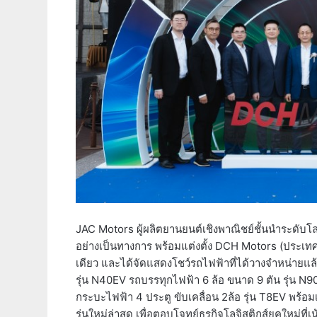
JAC Motors ผู้ผลิตยานยนต์เชิงพาณิชย์ชั้นนำระด
อย่างเป็นทางการ พร้อมแต่งตั้ง DCH Motors (ประเทศไ
เดียว และได้จัดแสดงโชว์รถไฟฟ้าที่ได้วางจำหน่ายแล้ว
รุ่น N40EV รถบรรทุกไฟฟ้า 6 ล้อ ขนาด 9 ตัน รุ่น N9
กระบะไฟฟ้า 4 ประตู ขับเคลื่อน 2ล้อ รุ่น T8EV พร
รุ่นใหม่ล่าสุด เพื่อตอบโจทย์ธุรกิจโลจิสติกส์ยุคใหม่ที