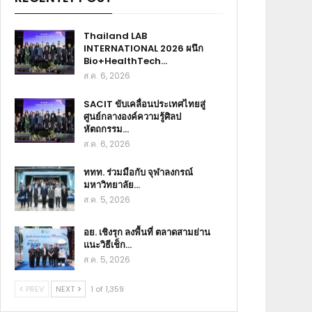
Thailand LAB
INTERNATIONAL 2026 ผนึก
Bio+HealthTech…
ส.ค. 6, 2026
SACIT ขับเคลื่อนประเทศไทยสู่
ศูนย์กลางองค์ความรู้ศิลป
หัตถกรรม…
ส.ค. 6, 2026
ททท. ร่วมมือกับ จุฬาลงกรณ์
มหาวิทยาลัย…
ส.ค. 5, 2026
อย. เชิงรุก ลงพื้นที่ ตลาดสามย่าน
แนะวิธีเช็ก…
ส.ค. 5, 2026
PREV
NEXT
1 of 1,359