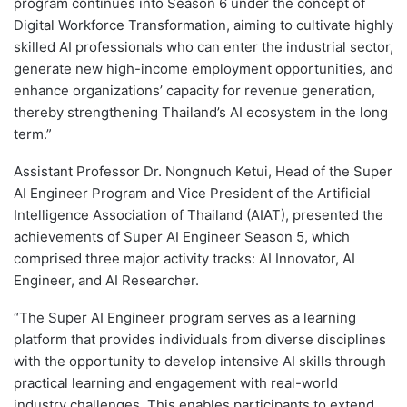
program continues into Season 6 under the concept of
Digital Workforce Transformation, aiming to cultivate highly
skilled AI professionals who can enter the industrial sector,
generate new high-income employment opportunities, and
enhance organizations’ capacity for revenue generation,
thereby strengthening Thailand’s AI ecosystem in the long
term.”
Assistant Professor Dr. Nongnuch Ketui, Head of the Super
AI Engineer Program and Vice President of the Artificial
Intelligence Association of Thailand (AIAT), presented the
achievements of Super AI Engineer Season 5, which
comprised three major activity tracks: AI Innovator, AI
Engineer, and AI Researcher.
“The Super AI Engineer program serves as a learning
platform that provides individuals from diverse disciplines
with the opportunity to develop intensive AI skills through
practical learning and engagement with real-world
industry challenges. This enables participants to extend