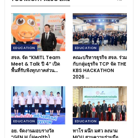
EDUCATION
EDUCATION
สจล. จัด “KMITL Team
คณะบริหารธุรกิจ สจล. ร่วม
Meet & Talk ปี 4” เปิด
กับกลุ่มธุรกิจ TCP จัด THE
พื้นที่รับฟังทุกภาคส่วน…
KBS HACKATHON
2026 …
EDUCATION
EDUCATION
อย. จัดงานมอบรางวัล
ทาโร ผนึก มศว ลงนาม
“GEN H (Health)
MOU สานความร่วมมือ